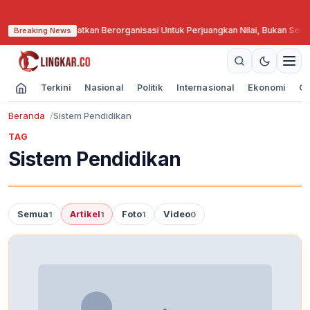
edar Nashir Ingatkan Berorganisasi Untuk Perjuangkan Nilai, Bukan Sebata
Breaking News
Terkini
Nasional
Politik
Internasional
Ekonomi
Ol
Beranda
Sistem Pendidikan
TAG
Sistem Pendidikan
Semua
Artikel
Foto
Video
1
1
1
0