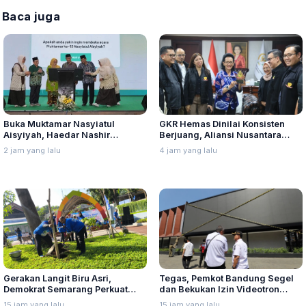
Baca juga
GKR Hemas Dinilai Konsisten
Buka Muktamar Nasyiatul
Berjuang, Aliansi Nusantara
Aisyiyah, Haedar Nashir
Berikan Penghargaan Sebagai
Ingatkan Berorganisasi Untuk
4 jam yang lalu
2 jam yang lalu
Perempuan Pejuang Otonomi
Perjuangkan Nilai, Bukan
Daerah
Sebatas Berkumpul
Gerakan Langit Biru Asri,
Tegas, Pemkot Bandung Segel
Demokrat Semarang Perkuat
dan Bekukan Izin Videotron
Soliditas Menuju Pemilu 2029
Gegara Tebang Pohon untuk
15 jam yang lalu
15 jam yang lalu