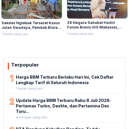
28 Negara Sahabat Hadiri
Sekdes Nglebak Terseret Kasus
Forum Bisnis IGS Makassar,
Jalan Swadaya, Pemkab Blora
Munafri Tawarkan Investasi
Sebut Pendampingan Hukum
1 bulan yang lalu
1 bulan yang lalu
Stadion Untia
Bukan Kewenangannya
Terpopuler
1
Harga BBM Terbaru Berlaku Hari Ini, Cek Daftar
Lengkap Tarif di Seluruh Indonesia
1 bulan yang lalu
2
Update Harga BBM Terbaru Rabu 8 Juli 2026:
Pertamax Turbo, Dexlite, dan Pertamina Dex
Turu...
4 minggu yang lalu