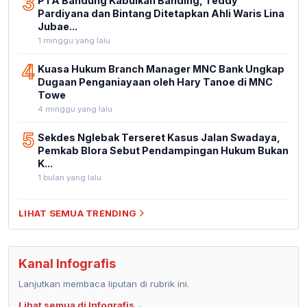
3
PTA Bandung Kabulkan Banding, Teddy
Pardiyana dan Bintang Ditetapkan Ahli Waris Lina
Jubae...
1 minggu yang lalu
4
Kuasa Hukum Branch Manager MNC Bank Ungkap
Dugaan Penganiayaan oleh Hary Tanoe di MNC
Towe
4 minggu yang lalu
5
Sekdes Nglebak Terseret Kasus Jalan Swadaya,
Pemkab Blora Sebut Pendampingan Hukum Bukan
K...
1 bulan yang lalu
LIHAT SEMUA TRENDING
Kanal Infografis
Lanjutkan membaca liputan di rubrik ini.
Lihat semua di Infografis
→