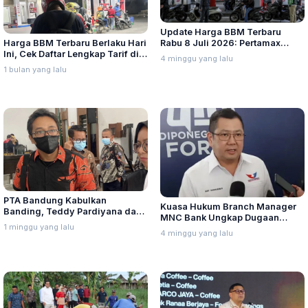
Update Harga BBM Terbaru
Harga BBM Terbaru Berlaku Hari
Rabu 8 Juli 2026: Pertamax
Ini, Cek Daftar Lengkap Tarif di
Turbo, Dexlite, dan Pertamina
4 minggu yang lalu
Seluruh Indonesia
Dex Turun
1 bulan yang lalu
PTA Bandung Kabulkan
Kuasa Hukum Branch Manager
Banding, Teddy Pardiyana dan
MNC Bank Ungkap Dugaan
Bintang Ditetapkan Ahli Waris
1 minggu yang lalu
Penganiayaan oleh Hary Tanoe
4 minggu yang lalu
Lina Jubaedah
di MNC Towe