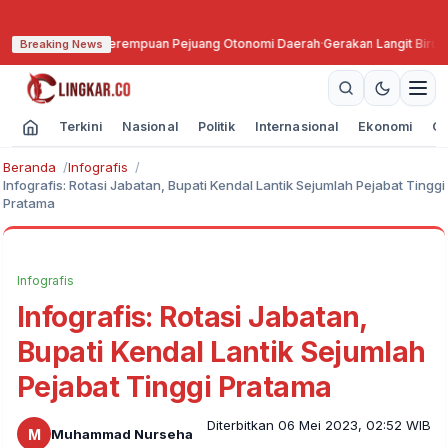
gaan Sebagai Perempuan Pejuang Otonomi Daerah
·
Gerakan Langit Biru Asri, 
Breaking News
Terkini
Nasional
Politik
Internasional
Ekonomi
Ol
Beranda
Infografis
Infografis: Rotasi Jabatan, Bupati Kendal Lantik Sejumlah Pejabat Tinggi
Pratama
Infografis
Infografis: Rotasi Jabatan,
Bupati Kendal Lantik Sejumlah
Pejabat Tinggi Pratama
Diterbitkan 06 Mei 2023, 02:52 WIB
M
Muhammad Nurseha