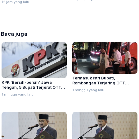
12 jam yang lalu
Lurah Aur Kota Medan
Baca juga
Termasuk Istri Bupati,
KPK 'Bersih-bersih' Jawa
Rombongan Terjaring OTT
Tengah, 5 Bupati Terjerat OTT
Pemalang Tiba di Gedung KPK
1 minggu yang lalu
Sepanjang 2026
1 minggu yang lalu