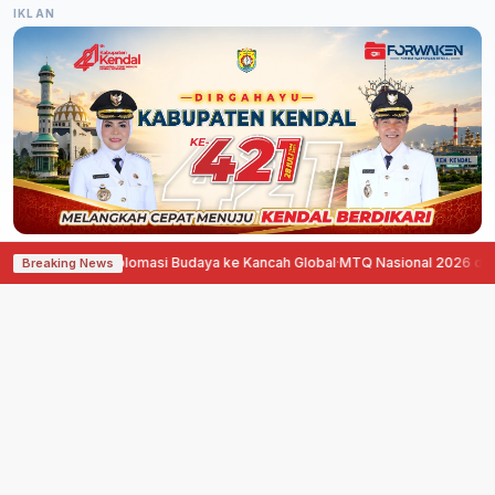
IKLAN
ong Diplomasi Budaya ke Kancah Global
·
MTQ Nasional 2026 di Jawa Tengah
Breaking News