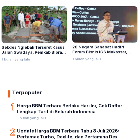
28 Negara Sahabat Hadiri
Sekdes Nglebak Terseret Kasus
Forum Bisnis IGS Makassar,
Jalan Swadaya, Pemkab Blora
Munafri Tawarkan Investasi
Sebut Pendampingan Hukum
1 bulan yang lalu
1 bulan yang lalu
Stadion Untia
Bukan Kewenangannya
Terpopuler
1
Harga BBM Terbaru Berlaku Hari Ini, Cek Daftar
Lengkap Tarif di Seluruh Indonesia
1 bulan yang lalu
2
Update Harga BBM Terbaru Rabu 8 Juli 2026:
Pertamax Turbo, Dexlite, dan Pertamina Dex