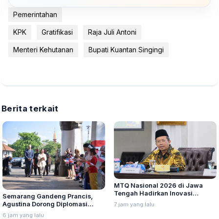
Pemerintahan
KPK
Gratifikasi
Raja Juli Antoni
Menteri Kehutanan
Bupati Kuantan Singingi
Berita terkait
MTQ Nasional 2026 di Jawa
Tengah Hadirkan Inovasi
Semarang Gandeng Prancis,
Perdana untuk Disabilitas dan
Agustina Dorong Diplomasi
7 jam yang lalu
Dewan Hakim
Budaya ke Kancah Global
6 jam yang lalu