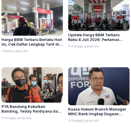
Update Harga BBM Terbaru
Harga BBM Terbaru Berlaku Hari
Rabu 8 Juli 2026: Pertamax
Ini, Cek Daftar Lengkap Tarif di
Turbo, Dexlite, dan Pertamina
4 minggu yang lalu
Seluruh Indonesia
Dex Turun
1 bulan yang lalu
PTA Bandung Kabulkan
Kuasa Hukum Branch Manager
Banding, Teddy Pardiyana dan
MNC Bank Ungkap Dugaan
Bintang Ditetapkan Ahli Waris
1 minggu yang lalu
Penganiayaan oleh Hary Tanoe
4 minggu yang lalu
Lina Jubaedah
di MNC Towe