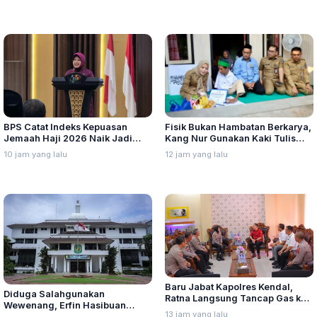
BPS Catat Indeks Kepuasan
Fisik Bukan Hambatan Berkarya,
Jemaah Haji 2026 Naik Jadi
Kang Nur Gunakan Kaki Tulis
91,45 Persen
Kaligrafi Arab
10 jam yang lalu
12 jam yang lalu
Baru Jabat Kapolres Kendal,
Diduga Salahgunakan
Ratna Langsung Tancap Gas ke
Wewenang, Erfin Hasibuan
Kantor Kejaksaan Negeri
13 jam yang lalu
Dinonaktifkan dari Jabatan