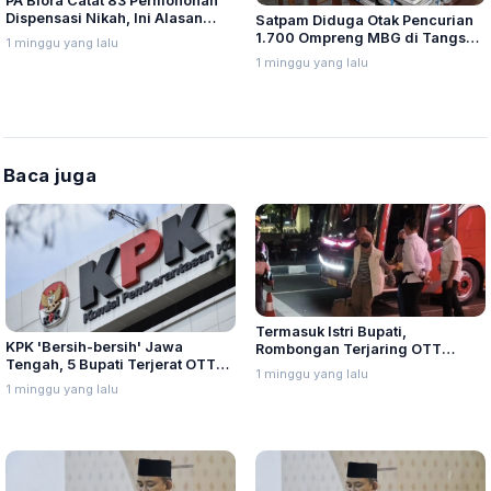
PA Blora Catat 83 Permohonan
Dispensasi Nikah, Ini Alasan
Satpam Diduga Otak Pencurian
yang Paling Banyak Diajukan
1.700 Ompreng MBG di Tangsel,
1 minggu yang lalu
Tes Urine Positif Narkoba
1 minggu yang lalu
Baca juga
Termasuk Istri Bupati,
KPK 'Bersih-bersih' Jawa
Rombongan Terjaring OTT
Tengah, 5 Bupati Terjerat OTT
Pemalang Tiba di Gedung KPK
1 minggu yang lalu
Sepanjang 2026
1 minggu yang lalu