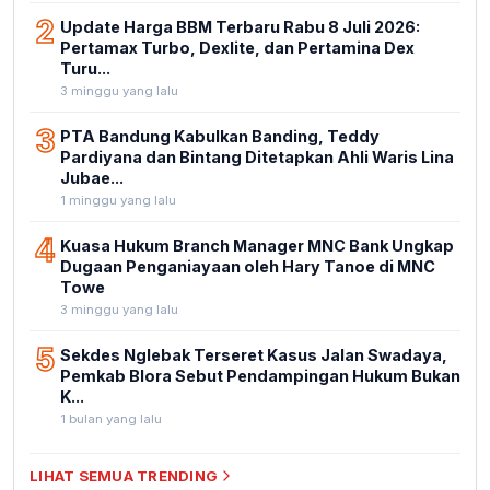
2
Update Harga BBM Terbaru Rabu 8 Juli 2026:
Pertamax Turbo, Dexlite, dan Pertamina Dex
Turu...
3 minggu yang lalu
3
PTA Bandung Kabulkan Banding, Teddy
Pardiyana dan Bintang Ditetapkan Ahli Waris Lina
Jubae...
1 minggu yang lalu
4
Kuasa Hukum Branch Manager MNC Bank Ungkap
Dugaan Penganiayaan oleh Hary Tanoe di MNC
Towe
3 minggu yang lalu
5
Sekdes Nglebak Terseret Kasus Jalan Swadaya,
Pemkab Blora Sebut Pendampingan Hukum Bukan
K...
1 bulan yang lalu
LIHAT SEMUA TRENDING