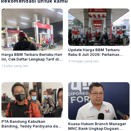
Rekomendasi untuk kamu
Update Harga BBM Terbaru
Harga BBM Terbaru Berlaku Hari
Rabu 8 Juli 2026: Pertamax
Ini, Cek Daftar Lengkap Tarif di
Turbo, Dexlite, dan Pertamina
3 minggu yang lalu
Seluruh Indonesia
Dex Turun
1 bulan yang lalu
PTA Bandung Kabulkan
Kuasa Hukum Branch Manager
Banding, Teddy Pardiyana dan
MNC Bank Ungkap Dugaan
Bintang Ditetapkan Ahli Waris