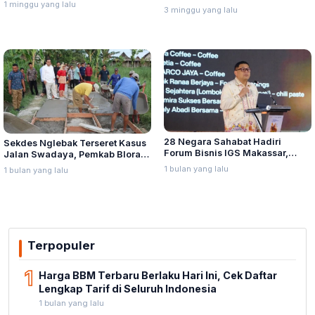
1 minggu yang lalu
Penganiayaan oleh Hary Tanoe
3 minggu yang lalu
Lina Jubaedah
di MNC Towe
28 Negara Sahabat Hadiri
Sekdes Nglebak Terseret Kasus
Forum Bisnis IGS Makassar,
Jalan Swadaya, Pemkab Blora
Munafri Tawarkan Investasi
Sebut Pendampingan Hukum
1 bulan yang lalu
1 bulan yang lalu
Stadion Untia
Bukan Kewenangannya
Terpopuler
1
Harga BBM Terbaru Berlaku Hari Ini, Cek Daftar
Lengkap Tarif di Seluruh Indonesia
1 bulan yang lalu