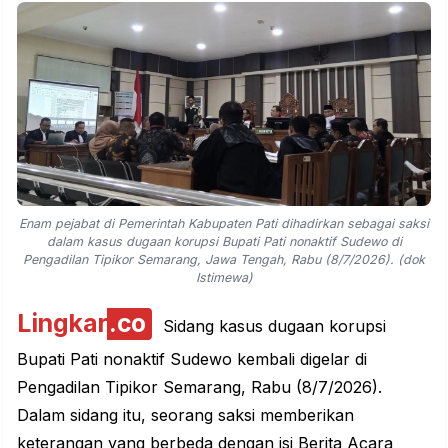
Enam pejabat di Pemerintah Kabupaten Pati dihadirkan sebagai saksi
dalam kasus dugaan korupsi Bupati Pati nonaktif Sudewo di
Pengadilan Tipikor Semarang, Jawa Tengah, Rabu (8/7/2026). (dok
Istimewa)
Lingkar
.co
Sidang kasus dugaan korupsi
Bupati Pati nonaktif Sudewo kembali digelar di
Pengadilan Tipikor Semarang, Rabu (8/7/2026).
Dalam sidang itu, seorang saksi memberikan
keterangan yang berbeda dengan isi Berita Acara