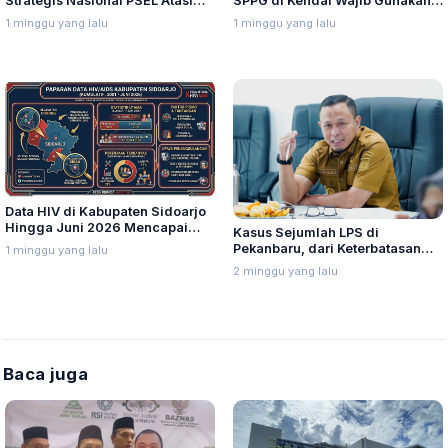
Strategis Nasional PSEL Atasi
SPPG di Kendal Wajib Gunakan
Sampah di Bandung Raya
Telur Lokal, Sesuai Kesepakatan
1 minggu yang lalu
1 minggu yang lalu
Jawa Tengah
Data HIV di Kabupaten Sidoarjo
Hingga Juni 2026 Mencapai
Kasus Sejumlah LPS di
1.183 Kasus, Kemenkes Ajak
Pekanbaru, dari Keterbatasan
1 minggu yang lalu
Masyarakat Pahami
Armada Pengangkut Sampah
2 minggu yang lalu
Keberhasilan Perluasan
hingga Pengurus
Pelayanan Deteksi Dini
Mengundurkan Diri
Baca juga