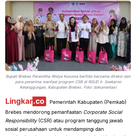
Bupati Brebes Paramitha Widya Kusuma berfoto bersama direksi dan
para penerima manfaat program CSR di RSUD Ir. Soekarno
Ketanggungan, Kabupaten Brebes. Foto: dokumentasi
Lingkar
.co
Pemerintah Kabupaten (Pemkab)
Brebes mendorong pemanfaatan
Corporate Social
Responsibility
(CSR) atau program tanggung jawab
sosial
perusahaan untuk mendampingi dan