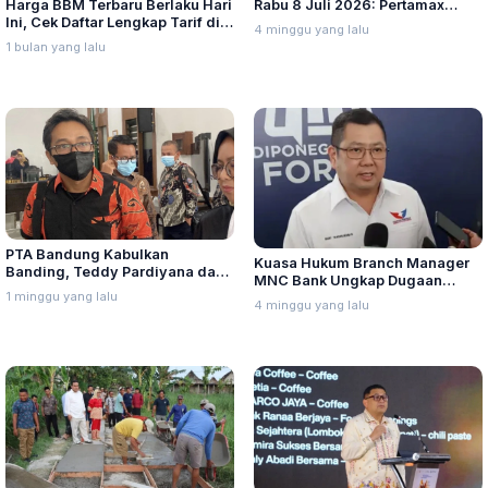
Harga BBM Terbaru Berlaku Hari
Rabu 8 Juli 2026: Pertamax
Ini, Cek Daftar Lengkap Tarif di
Turbo, Dexlite, dan Pertamina
4 minggu yang lalu
Seluruh Indonesia
Dex Turun
1 bulan yang lalu
PTA Bandung Kabulkan
Kuasa Hukum Branch Manager
Banding, Teddy Pardiyana dan
MNC Bank Ungkap Dugaan
Bintang Ditetapkan Ahli Waris
1 minggu yang lalu
Penganiayaan oleh Hary Tanoe
4 minggu yang lalu
Lina Jubaedah
di MNC Towe