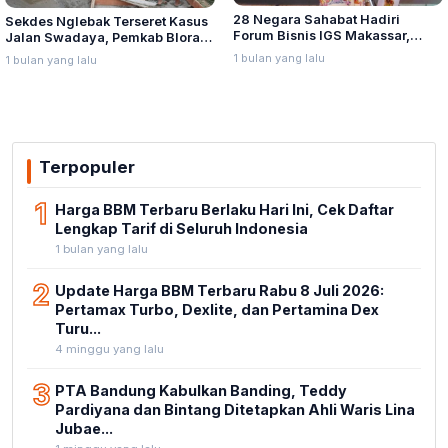
28 Negara Sahabat Hadiri
Sekdes Nglebak Terseret Kasus
Forum Bisnis IGS Makassar,
Jalan Swadaya, Pemkab Blora
Munafri Tawarkan Investasi
Sebut Pendampingan Hukum
1 bulan yang lalu
1 bulan yang lalu
Stadion Untia
Bukan Kewenangannya
Terpopuler
1
Harga BBM Terbaru Berlaku Hari Ini, Cek Daftar
Lengkap Tarif di Seluruh Indonesia
1 bulan yang lalu
2
Update Harga BBM Terbaru Rabu 8 Juli 2026:
Pertamax Turbo, Dexlite, dan Pertamina Dex
Turu...
4 minggu yang lalu
3
PTA Bandung Kabulkan Banding, Teddy
Pardiyana dan Bintang Ditetapkan Ahli Waris Lina
Jubae...