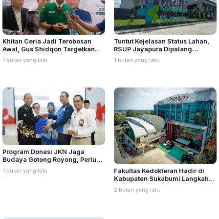
Khitan Ceria Jadi Terobosan
Tuntut Kejelasan Status Lahan,
Awal, Gus Shidqon Targetkan
RSUP Jayapura Dipalang
Ansor Buka Klinik di Seluruh
Masyarakat Adat
1 bulan yang lalu
1 bulan yang lalu
Jawa Tengah
Program Donasi JKN Jaga
Budaya Gotong Royong, Perluas
Pelayanan Kesehatan
1 bulan yang lalu
Fakultas Kedokteran Hadir di
Masyarakat
Kabupaten Sukabumi Langkah
Strategis Cetak Dokter Putra
2 bulan yang lalu
Daerah