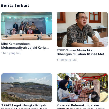
Berita terkait
Misi Kemanusiaan,
Muhammadiyah Jajaki Kerja
RSUD Sunan Muria Akan
Sama Pelayanan Kanker Bagi
1 hari yang lalu
Dibangun di Lahan 10.644 Meter
Warga Palestina di Yordania
Persegi, Perizinan Mulai Diurus
1 hari yang lalu
TPPAS Legok Nangka Proyek
Koperasi Peternak Ingatkan