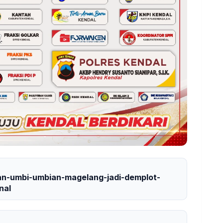
-dan-umbi-umbian-magelang-jadi-demplot-
nal