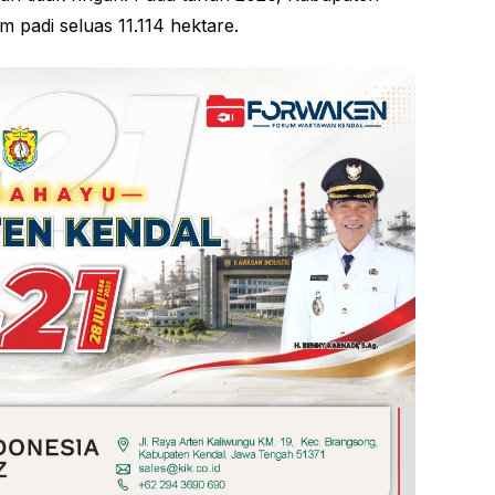
am
padi seluas 11.114 hektare.