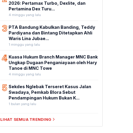
2026: Pertamax Turbo, Dexlite, dan
Pertamina Dex Turu...
4 minggu yang lalu
3
PTA Bandung Kabulkan Banding, Teddy
Pardiyana dan Bintang Ditetapkan Ahli
Waris Lina Jubae...
1 minggu yang lalu
4
Kuasa Hukum Branch Manager MNC Bank
Ungkap Dugaan Penganiayaan oleh Hary
Tanoe di MNC Towe
4 minggu yang lalu
5
Sekdes Nglebak Terseret Kasus Jalan
Swadaya, Pemkab Blora Sebut
Pendampingan Hukum Bukan K...
1 bulan yang lalu
LIHAT SEMUA TRENDING