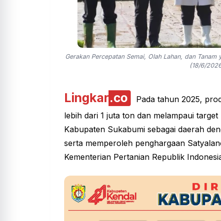
Gerakan Percepatan Semai, Olah Lahan, dan Tanam y
(18/6/2026
Lingkar
.co
Pada tahun 2025, pro
lebih dari 1 juta ton dan melampaui targe
Kabupaten Sukabumi sebagai daerah dengan
serta memperoleh
penghargaan
Satyalanc
Kementerian Pertanian Republik Indonesi