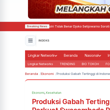
mor Penggantian Kapolri Tidak Benar
·
Djoko Setijowarno Soroti Lemahnya
Breaking News
INDEKS
Lingkar Network
Beranda
Nasional
I
Lingkar Networks
TRENDING
BIO TOKOH
FO
Beranda
Ekonomi
Produksi Gabah Tertinggi di Indo
Ekonomi
,
Kesehatan
Produksi Gabah Terting