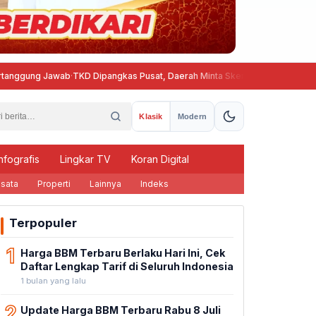
 Jawab
·
TKD Dipangkas Pusat, Daerah Minta Skema Belanja Pegawai Disesua
Klasik
Modern
nfografis
Lingkar TV
Koran Digital
sata
Properti
Lainnya
Indeks
Terpopuler
1
Harga BBM Terbaru Berlaku Hari Ini, Cek
Daftar Lengkap Tarif di Seluruh Indonesia
1 bulan yang lalu
2
Update Harga BBM Terbaru Rabu 8 Juli