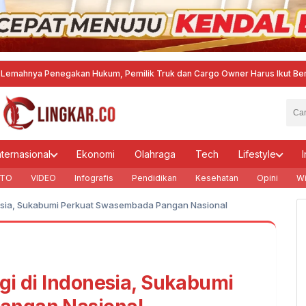
 Penegakan Hukum, Pemilik Truk dan Cargo Owner Harus Ikut Bertanggung
nternasional
Ekonomi
Olahraga
Tech
Lifestyle
I
TO
VIDEO
Infografis
Pendidikan
Kesehatan
Opini
Wi
nesia, Sukabumi Perkuat Swasembada Pangan Nasional
gi di Indonesia, Sukabumi