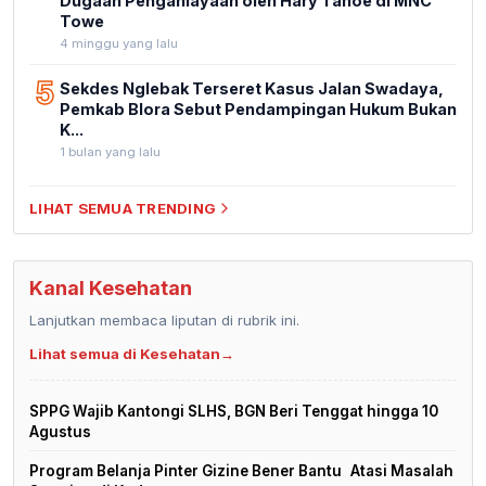
Dugaan Penganiayaan oleh Hary Tanoe di MNC
Towe
4 minggu yang lalu
5
Sekdes Nglebak Terseret Kasus Jalan Swadaya,
Pemkab Blora Sebut Pendampingan Hukum Bukan
K...
1 bulan yang lalu
LIHAT SEMUA TRENDING
Kanal Kesehatan
Lanjutkan membaca liputan di rubrik ini.
Lihat semua di Kesehatan
→
SPPG Wajib Kantongi SLHS, BGN Beri Tenggat hingga 10
Agustus
Program Belanja Pinter Gizine Bener Bantu Atasi Masalah