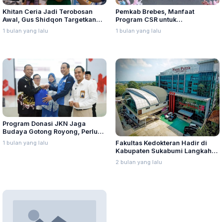
Khitan Ceria Jadi Terobosan
Pemkab Brebes, Manfaat
Awal, Gus Shidqon Targetkan
Program CSR untuk
Ansor Buka Klinik di Seluruh
Pendampingan dan Layani
1 bulan yang lalu
1 bulan yang lalu
Jawa Tengah
Kesehatan Ibu Hamil
Program Donasi JKN Jaga
Budaya Gotong Royong, Perluas
Pelayanan Kesehatan
1 bulan yang lalu
Fakultas Kedokteran Hadir di
Masyarakat
Kabupaten Sukabumi Langkah
Strategis Cetak Dokter Putra
2 bulan yang lalu
Daerah