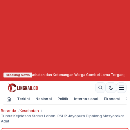
i Hari, Kesehatan dan Ketenangan Warga Gombel Lama Terganggu
·
KBIHU NU 
Breaking News
Terkini
Nasional
Politik
Internasional
Ekonomi
Ol
Beranda
Kesehatan
Tuntut Kejelasan Status Lahan, RSUP Jayapura Dipalang Masyarakat
Adat