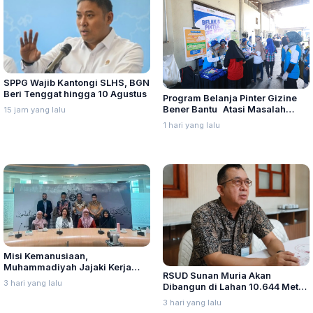
SPPG Wajib Kantongi SLHS, BGN
Beri Tenggat hingga 10 Agustus
Program Belanja Pinter Gizine
Bener Bantu Atasi Masalah
15 jam yang lalu
Stunting di Kudus
1 hari yang lalu
Misi Kemanusiaan,
Muhammadiyah Jajaki Kerja
RSUD Sunan Muria Akan
Sama Pelayanan Kanker Bagi
3 hari yang lalu
Dibangun di Lahan 10.644 Meter
Warga Palestina di Yordania
Persegi, Perizinan Mulai Diurus
3 hari yang lalu