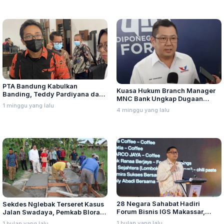
PTA Bandung Kabulkan
Kuasa Hukum Branch Manager
Banding, Teddy Pardiyana dan
MNC Bank Ungkap Dugaan
Bintang Ditetapkan Ahli Waris
1 minggu yang lalu
Penganiayaan oleh Hary Tanoe
4 minggu yang lalu
Lina Jubaedah
di MNC Towe
28 Negara Sahabat Hadiri
Sekdes Nglebak Terseret Kasus
Forum Bisnis IGS Makassar,
Jalan Swadaya, Pemkab Blora
Munafri Tawarkan Investasi
Sebut Pendampingan Hukum
1 bulan yang lalu
1 bulan yang lalu