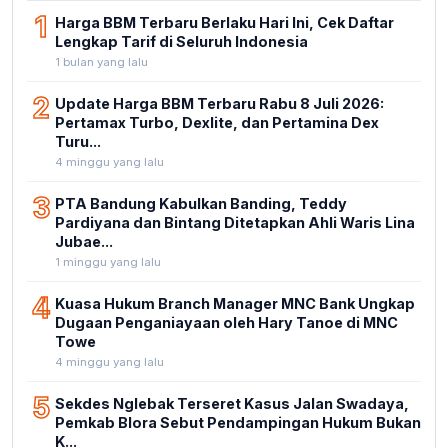
1
Harga BBM Terbaru Berlaku Hari Ini, Cek Daftar
Lengkap Tarif di Seluruh Indonesia
1 bulan yang lalu
2
Update Harga BBM Terbaru Rabu 8 Juli 2026:
Pertamax Turbo, Dexlite, dan Pertamina Dex
Turu...
4 minggu yang lalu
3
PTA Bandung Kabulkan Banding, Teddy
Pardiyana dan Bintang Ditetapkan Ahli Waris Lina
Jubae...
1 minggu yang lalu
4
Kuasa Hukum Branch Manager MNC Bank Ungkap
Dugaan Penganiayaan oleh Hary Tanoe di MNC
Towe
4 minggu yang lalu
5
Sekdes Nglebak Terseret Kasus Jalan Swadaya,
Pemkab Blora Sebut Pendampingan Hukum Bukan
K...