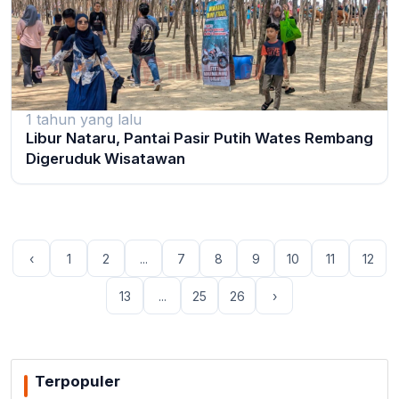
1 tahun yang lalu
Libur Nataru, Pantai Pasir Putih Wates Rembang
Digeruduk Wisatawan
‹
1
2
...
7
8
9
10
11
12
13
...
25
26
›
Terpopuler