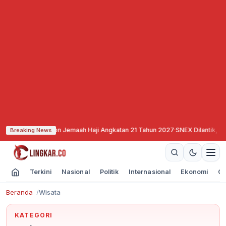
n Calon Jemaah Haji Angkatan 21 Tahun 2027
·
SNEX Dilantik, Siap All Out Du
Breaking News
Terkini
Nasional
Politik
Internasional
Ekonomi
Ol
Beranda
Wisata
KATEGORI