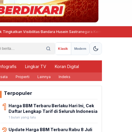
Visibilitas
·
Bandara Husein Sastranegara Kembali Beroperasi, Wings Air
Klasik
Modern
nfografis
Lingkar TV
Koran Digital
sata
Properti
Lainnya
Indeks
Terpopuler
1
Harga BBM Terbaru Berlaku Hari Ini, Cek
Daftar Lengkap Tarif di Seluruh Indonesia
1 bulan yang lalu
2
Update Harga BBM Terbaru Rabu 8 Juli