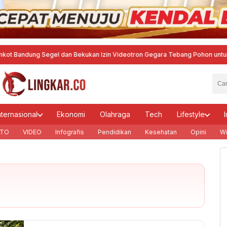
 Segel dan Bekukan Izin Videotron Gegara Tebang Pohon untuk Tingkatkan 
nternasional
Ekonomi
Olahraga
Tech
Lifestyle
I
TO
VIDEO
Infografis
Pendidikan
Kesehatan
Opini
Wi