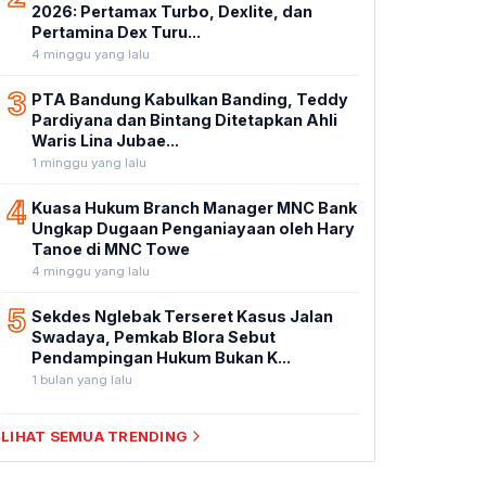
2026: Pertamax Turbo, Dexlite, dan
Pertamina Dex Turu...
4 minggu yang lalu
3
PTA Bandung Kabulkan Banding, Teddy
Pardiyana dan Bintang Ditetapkan Ahli
Waris Lina Jubae...
1 minggu yang lalu
4
Kuasa Hukum Branch Manager MNC Bank
Ungkap Dugaan Penganiayaan oleh Hary
Tanoe di MNC Towe
4 minggu yang lalu
5
Sekdes Nglebak Terseret Kasus Jalan
Swadaya, Pemkab Blora Sebut
Pendampingan Hukum Bukan K...
1 bulan yang lalu
LIHAT SEMUA TRENDING