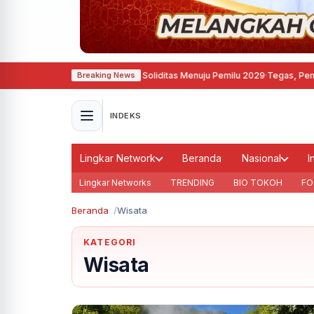
krat Semarang Perkuat Soliditas Menuju Pemilu 2029
·
Tegas, Pemkot Bandung
Breaking News
INDEKS
Lingkar Network
Beranda
Nasional
I
Lingkar Networks
TRENDING
BIO TOKOH
FO
Beranda
Wisata
KATEGORI
Wisata