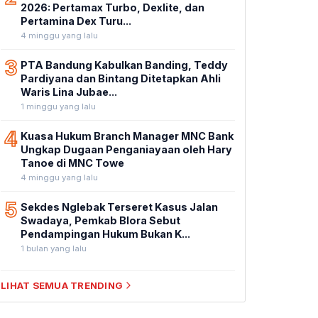
2026: Pertamax Turbo, Dexlite, dan
Pertamina Dex Turu...
4 minggu yang lalu
3
PTA Bandung Kabulkan Banding, Teddy
Pardiyana dan Bintang Ditetapkan Ahli
Waris Lina Jubae...
1 minggu yang lalu
4
Kuasa Hukum Branch Manager MNC Bank
Ungkap Dugaan Penganiayaan oleh Hary
Tanoe di MNC Towe
4 minggu yang lalu
5
Sekdes Nglebak Terseret Kasus Jalan
Swadaya, Pemkab Blora Sebut
Pendampingan Hukum Bukan K...
1 bulan yang lalu
LIHAT SEMUA TRENDING