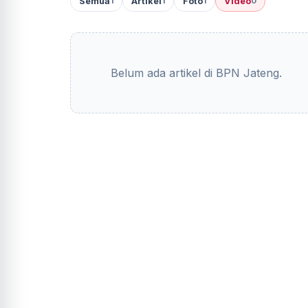
Semua
Artikel
Foto
Video
1
1
1
0
Belum ada artikel di BPN Jateng.