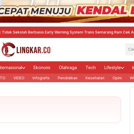
ekolah Berbasis Early Warning System
·
Trans Semarang Ram Cek Armada, B
nternasional
Ekonomi
Olahraga
Tech
Lifestyle
I
TO
VIDEO
Infografis
Pendidikan
Kesehatan
Opini
Wi