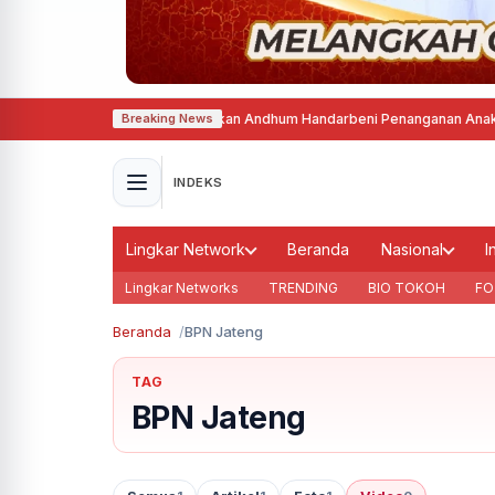
 Luncurkan Aplikasi Gerakan Andhum Handarbeni Penanganan Anak Tidak S
Breaking News
INDEKS
Lingkar Network
Beranda
Nasional
I
Lingkar Networks
TRENDING
BIO TOKOH
FO
Beranda
BPN Jateng
TAG
BPN Jateng