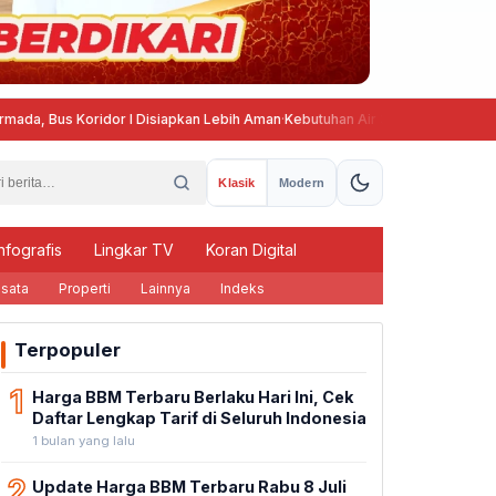
us Koridor I Disiapkan Lebih Aman
·
Kebutuhan Air 36 Ribu Kubik, RSUP Kar
Klasik
Modern
nfografis
Lingkar TV
Koran Digital
sata
Properti
Lainnya
Indeks
Terpopuler
1
Harga BBM Terbaru Berlaku Hari Ini, Cek
Daftar Lengkap Tarif di Seluruh Indonesia
1 bulan yang lalu
2
Update Harga BBM Terbaru Rabu 8 Juli