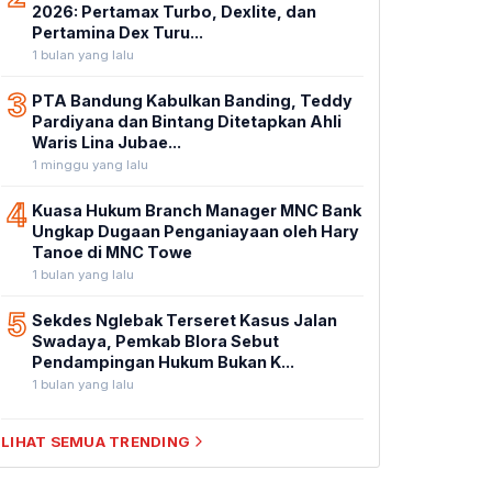
2026: Pertamax Turbo, Dexlite, dan
Pertamina Dex Turu...
1 bulan yang lalu
3
PTA Bandung Kabulkan Banding, Teddy
Pardiyana dan Bintang Ditetapkan Ahli
Waris Lina Jubae...
1 minggu yang lalu
4
Kuasa Hukum Branch Manager MNC Bank
Ungkap Dugaan Penganiayaan oleh Hary
Tanoe di MNC Towe
1 bulan yang lalu
5
Sekdes Nglebak Terseret Kasus Jalan
Swadaya, Pemkab Blora Sebut
Pendampingan Hukum Bukan K...
1 bulan yang lalu
LIHAT SEMUA TRENDING