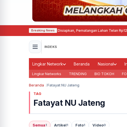
t Permanen di Cepu Mulai Disiapkan, Pematangan Lahan Telan Rp12,63 Mili
Breaking News
INDEKS
Lingkar Network
Beranda
Nasional
I
Lingkar Networks
TRENDING
BIO TOKOH
FO
Beranda
Fatayat NU Jateng
TAG
Fatayat NU Jateng
Semua
Artikel
Foto
Video
1
1
1
0