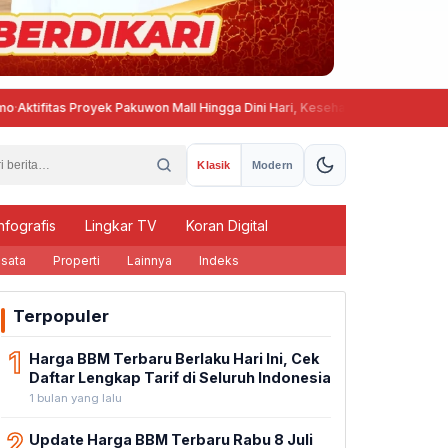
fitas Proyek Pakuwon Mall Hingga Dini Hari, Kesehatan dan Ketenangan W
Klasik
Modern
nfografis
Lingkar TV
Koran Digital
sata
Properti
Lainnya
Indeks
Terpopuler
1
Harga BBM Terbaru Berlaku Hari Ini, Cek
Daftar Lengkap Tarif di Seluruh Indonesia
1 bulan yang lalu
2
Update Harga BBM Terbaru Rabu 8 Juli