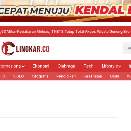
ar
·
Kebakaran Meluas, TNBTS Tutup Total Akses Wisata Gunung Bromo
·
Akti
nternasional
Ekonomi
Olahraga
Tech
Lifestyle
I
TO
VIDEO
Infografis
Pendidikan
Kesehatan
Opini
Wi