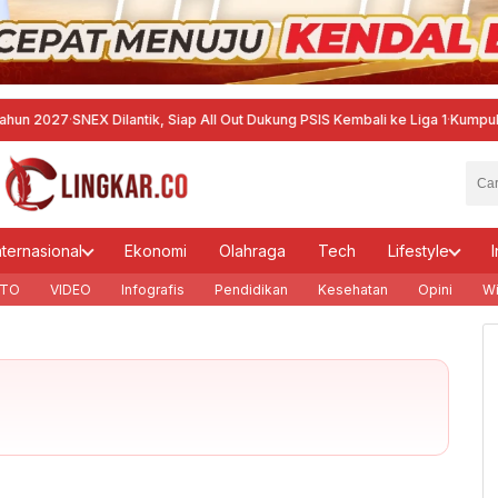
2027
·
SNEX Dilantik, Siap All Out Dukung PSIS Kembali ke Liga 1
·
Kumpulkan Pel
nternasional
Ekonomi
Olahraga
Tech
Lifestyle
I
TO
VIDEO
Infografis
Pendidikan
Kesehatan
Opini
Wi