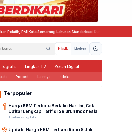
atih, PMI Kota Semarang Lakukan Standarisasi Kurikulum Pembinaan PMR d
Klasik
Modern
nfografis
Lingkar TV
Koran Digital
sata
Properti
Lainnya
Indeks
Terpopuler
1
Harga BBM Terbaru Berlaku Hari Ini, Cek
Daftar Lengkap Tarif di Seluruh Indonesia
1 bulan yang lalu
2
Update Harga BBM Terbaru Rabu 8 Juli