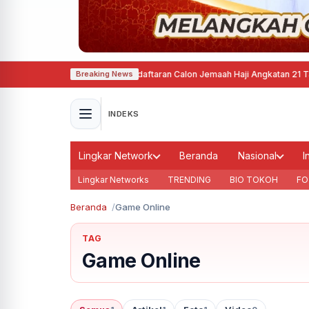
 Semarang Mulai Buka Pendaftaran Calon Jemaah Haji Angkatan 21 Tahun 
Breaking News
INDEKS
Lingkar Network
Beranda
Nasional
I
Lingkar Networks
TRENDING
BIO TOKOH
FO
Beranda
Game Online
TAG
Game Online