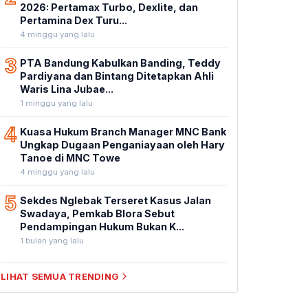
2026: Pertamax Turbo, Dexlite, dan
Pertamina Dex Turu...
4 minggu yang lalu
3
PTA Bandung Kabulkan Banding, Teddy
Pardiyana dan Bintang Ditetapkan Ahli
Waris Lina Jubae...
1 minggu yang lalu
4
Kuasa Hukum Branch Manager MNC Bank
Ungkap Dugaan Penganiayaan oleh Hary
Tanoe di MNC Towe
4 minggu yang lalu
5
Sekdes Nglebak Terseret Kasus Jalan
Swadaya, Pemkab Blora Sebut
Pendampingan Hukum Bukan K...
1 bulan yang lalu
LIHAT SEMUA TRENDING