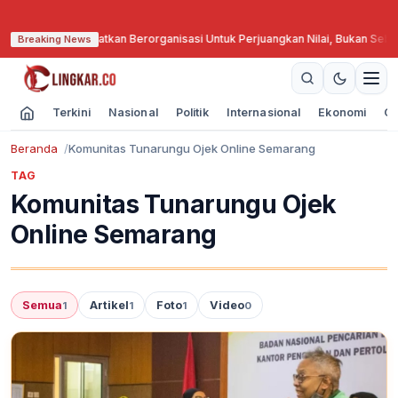
edar Nashir Ingatkan Berorganisasi Untuk Perjuangkan Nilai, Bukan Sebatas
Breaking News
Terkini
Nasional
Politik
Internasional
Ekonomi
Ol
Beranda
Komunitas Tunarungu Ojek Online Semarang
TAG
Komunitas Tunarungu Ojek
Online Semarang
Semua
Artikel
Foto
Video
1
1
1
0