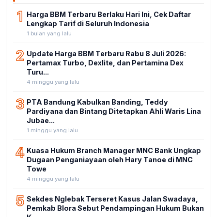
1
Harga BBM Terbaru Berlaku Hari Ini, Cek Daftar
Lengkap Tarif di Seluruh Indonesia
1 bulan yang lalu
2
Update Harga BBM Terbaru Rabu 8 Juli 2026:
Pertamax Turbo, Dexlite, dan Pertamina Dex
Turu...
4 minggu yang lalu
3
PTA Bandung Kabulkan Banding, Teddy
Pardiyana dan Bintang Ditetapkan Ahli Waris Lina
Jubae...
1 minggu yang lalu
4
Kuasa Hukum Branch Manager MNC Bank Ungkap
Dugaan Penganiayaan oleh Hary Tanoe di MNC
Towe
4 minggu yang lalu
5
Sekdes Nglebak Terseret Kasus Jalan Swadaya,
Pemkab Blora Sebut Pendampingan Hukum Bukan