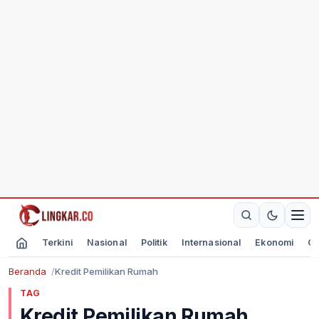
Terkini
Nasional
Politik
Internasional
Ekonomi
Ol
Beranda
Kredit Pemilikan Rumah
TAG
Kredit Pemilikan Rumah