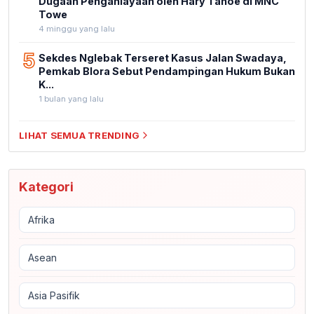
Dugaan Penganiayaan oleh Hary Tanoe di MNC
Towe
4 minggu yang lalu
5
Sekdes Nglebak Terseret Kasus Jalan Swadaya,
Pemkab Blora Sebut Pendampingan Hukum Bukan
K...
1 bulan yang lalu
LIHAT SEMUA TRENDING
Kategori
Afrika
Asean
Asia Pasifik