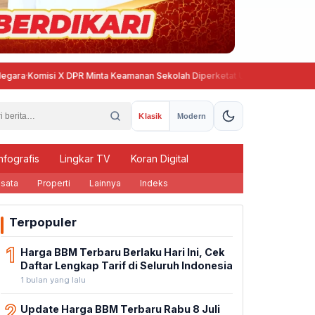
Komisi X DPR Minta Keamanan Sekolah Diperketat Usai Temuan Senjata dan
Klasik
Modern
nfografis
Lingkar TV
Koran Digital
sata
Properti
Lainnya
Indeks
Terpopuler
1
Harga BBM Terbaru Berlaku Hari Ini, Cek
Daftar Lengkap Tarif di Seluruh Indonesia
1 bulan yang lalu
2
Update Harga BBM Terbaru Rabu 8 Juli