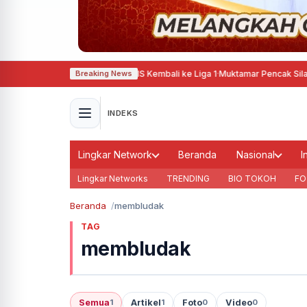
tik, Siap All Out Dukung PSIS Kembali ke Liga 1
·
Muktamar Pencak Silat Tapa
Breaking News
INDEKS
Lingkar Network
Beranda
Nasional
I
Lingkar Networks
TRENDING
BIO TOKOH
FO
Beranda
membludak
TAG
membludak
Semua
Artikel
Foto
Video
1
1
0
0