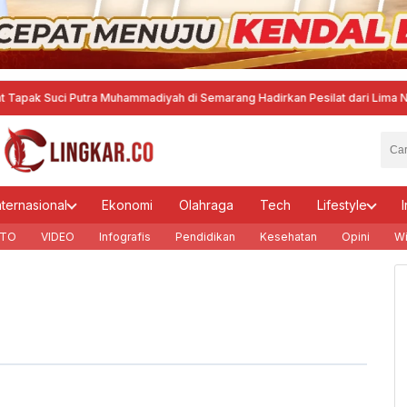
k Suci Putra Muhammadiyah di Semarang Hadirkan Pesilat dari Lima Negara
·
nternasional
Ekonomi
Olahraga
Tech
Lifestyle
I
TO
VIDEO
Infografis
Pendidikan
Kesehatan
Opini
Wi