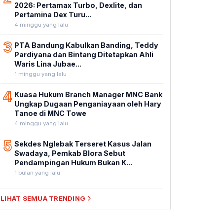
2026: Pertamax Turbo, Dexlite, dan
Pertamina Dex Turu...
4 minggu yang lalu
3
PTA Bandung Kabulkan Banding, Teddy
Pardiyana dan Bintang Ditetapkan Ahli
Waris Lina Jubae...
1 minggu yang lalu
4
Kuasa Hukum Branch Manager MNC Bank
Ungkap Dugaan Penganiayaan oleh Hary
Tanoe di MNC Towe
4 minggu yang lalu
5
Sekdes Nglebak Terseret Kasus Jalan
Swadaya, Pemkab Blora Sebut
Pendampingan Hukum Bukan K...
1 bulan yang lalu
LIHAT SEMUA TRENDING