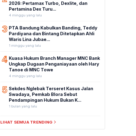
2026: Pertamax Turbo, Dexlite, dan
Pertamina Dex Turu...
4 minggu yang lalu
3
PTA Bandung Kabulkan Banding, Teddy
Pardiyana dan Bintang Ditetapkan Ahli
Waris Lina Jubae...
1 minggu yang lalu
4
Kuasa Hukum Branch Manager MNC Bank
Ungkap Dugaan Penganiayaan oleh Hary
Tanoe di MNC Towe
4 minggu yang lalu
5
Sekdes Nglebak Terseret Kasus Jalan
Swadaya, Pemkab Blora Sebut
Pendampingan Hukum Bukan K...
1 bulan yang lalu
LIHAT SEMUA TRENDING