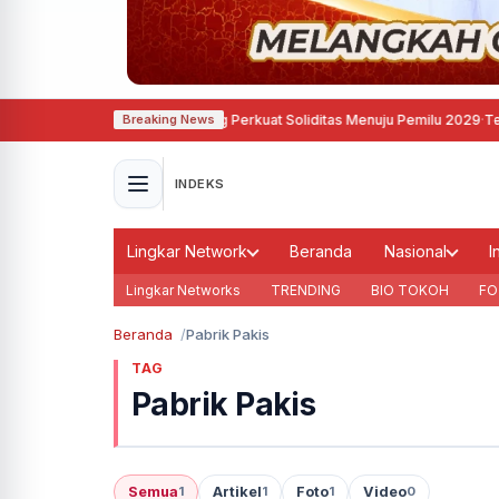
u Asri, Demokrat Semarang Perkuat Soliditas Menuju Pemilu 2029
·
Tegas, Pem
Breaking News
INDEKS
Lingkar Network
Beranda
Nasional
I
Lingkar Networks
TRENDING
BIO TOKOH
FO
Beranda
Pabrik Pakis
TAG
Pabrik Pakis
Semua
Artikel
Foto
Video
1
1
1
0