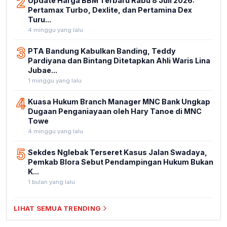
2
Update Harga BBM Terbaru Rabu 8 Juli 2026:
Pertamax Turbo, Dexlite, dan Pertamina Dex
Turu...
4 minggu yang lalu
3
PTA Bandung Kabulkan Banding, Teddy
Pardiyana dan Bintang Ditetapkan Ahli Waris Lina
Jubae...
1 minggu yang lalu
4
Kuasa Hukum Branch Manager MNC Bank Ungkap
Dugaan Penganiayaan oleh Hary Tanoe di MNC
Towe
4 minggu yang lalu
5
Sekdes Nglebak Terseret Kasus Jalan Swadaya,
Pemkab Blora Sebut Pendampingan Hukum Bukan
K...
1 bulan yang lalu
LIHAT SEMUA TRENDING