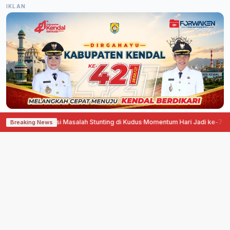
IKLAN
ener Bantu Atasi Masalah Stunting di Kudus
·
Momentum Hari Jadi ke-703, P
Breaking News