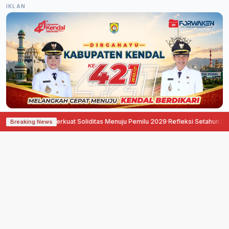
IKLAN
 Semarang Perkuat Soliditas Menuju Pemilu 2029
·
Refleksi Setahun Perjuanga
Breaking News