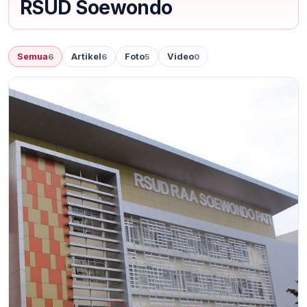
RSUD Soewondo
Semua
Artikel
Foto
Video
6
6
5
0