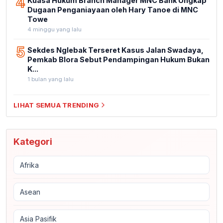
4
Kuasa Hukum Branch Manager MNC Bank Ungkap
Dugaan Penganiayaan oleh Hary Tanoe di MNC
Towe
4 minggu yang lalu
5
Sekdes Nglebak Terseret Kasus Jalan Swadaya,
Pemkab Blora Sebut Pendampingan Hukum Bukan
K...
1 bulan yang lalu
LIHAT SEMUA TRENDING
Kategori
Afrika
Asean
Asia Pasifik