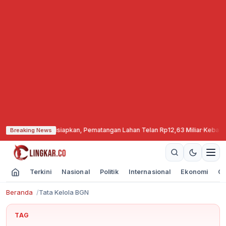
i Cepu Mulai Disiapkan, Pematangan Lahan Telan Rp12,63 Miliar
·
Kebakaran
Breaking News
Terkini
Nasional
Politik
Internasional
Ekonomi
Ol
Beranda
Tata Kelola BGN
TAG