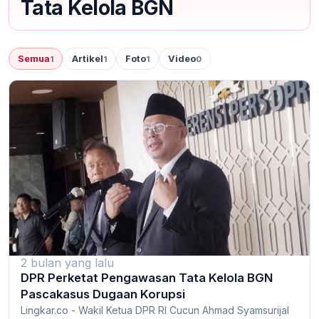
Tata Kelola BGN
Semua
Artikel
Foto
Video
1
1
1
0
2 bulan yang lalu
DPR Perketat Pengawasan Tata Kelola BGN
Pascakasus Dugaan Korupsi
Lingkar.co - Wakil Ketua DPR RI Cucun Ahmad Syamsurijal