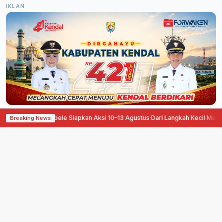
IKLAN
an, Pati Ora Sepele Siapkan Aksi 10–13 Agustus
·
Dari Langkah Kecil Menuju 
Breaking News