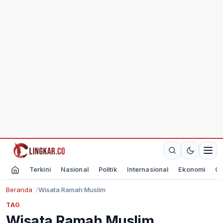
Terkini
Nasional
Politik
Internasional
Ekonomi
Ol
Beranda
Wisata Ramah Muslim
TAG
Wisata Ramah Muslim