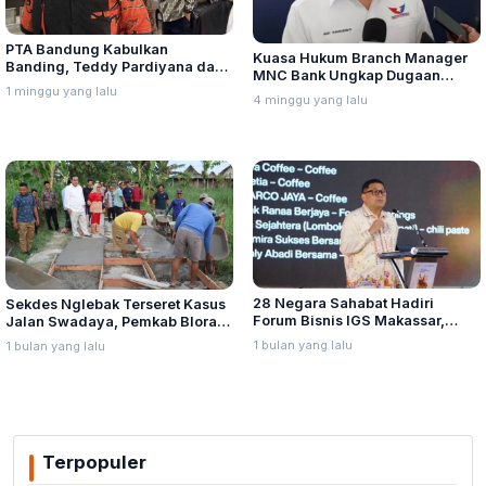
PTA Bandung Kabulkan
Kuasa Hukum Branch Manager
Banding, Teddy Pardiyana dan
MNC Bank Ungkap Dugaan
Bintang Ditetapkan Ahli Waris
1 minggu yang lalu
Penganiayaan oleh Hary Tanoe
4 minggu yang lalu
Lina Jubaedah
di MNC Towe
28 Negara Sahabat Hadiri
Sekdes Nglebak Terseret Kasus
Forum Bisnis IGS Makassar,
Jalan Swadaya, Pemkab Blora
Munafri Tawarkan Investasi
Sebut Pendampingan Hukum
1 bulan yang lalu
1 bulan yang lalu
Stadion Untia
Bukan Kewenangannya
Terpopuler