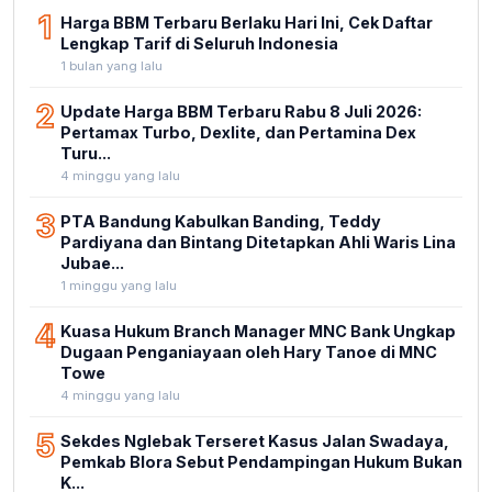
1
Harga BBM Terbaru Berlaku Hari Ini, Cek Daftar
Lengkap Tarif di Seluruh Indonesia
1 bulan yang lalu
2
Update Harga BBM Terbaru Rabu 8 Juli 2026:
Pertamax Turbo, Dexlite, dan Pertamina Dex
Turu...
4 minggu yang lalu
3
PTA Bandung Kabulkan Banding, Teddy
Pardiyana dan Bintang Ditetapkan Ahli Waris Lina
Jubae...
1 minggu yang lalu
4
Kuasa Hukum Branch Manager MNC Bank Ungkap
Dugaan Penganiayaan oleh Hary Tanoe di MNC
Towe
4 minggu yang lalu
5
Sekdes Nglebak Terseret Kasus Jalan Swadaya,
Pemkab Blora Sebut Pendampingan Hukum Bukan
K...