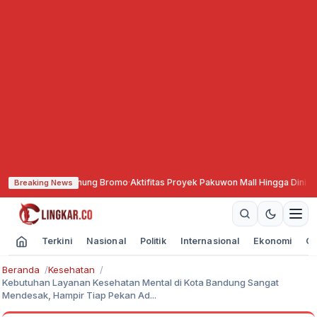
ta Gunung Bromo
·
Aktifitas Proyek Pakuwon Mall Hingga Dini Hari, Keseha
Breaking News
Terkini
Nasional
Politik
Internasional
Ekonomi
Ol
Beranda
Kesehatan
Kebutuhan Layanan Kesehatan Mental di Kota Bandung Sangat
Mendesak, Hampir Tiap Pekan Ad...