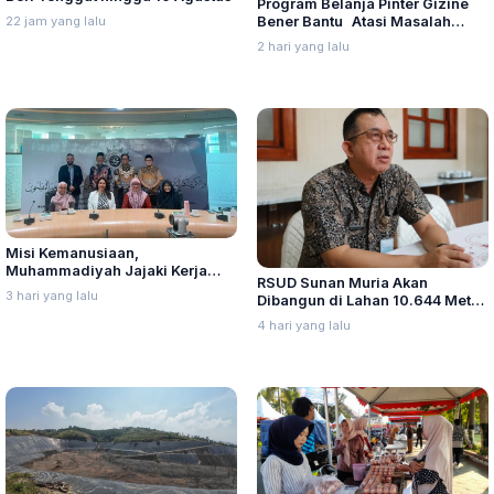
Program Belanja Pinter Gizine
Bener Bantu Atasi Masalah
22 jam yang lalu
Stunting di Kudus
2 hari yang lalu
Misi Kemanusiaan,
Muhammadiyah Jajaki Kerja
RSUD Sunan Muria Akan
Sama Pelayanan Kanker Bagi
3 hari yang lalu
Dibangun di Lahan 10.644 Meter
Warga Palestina di Yordania
Persegi, Perizinan Mulai Diurus
4 hari yang lalu