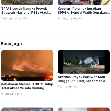
TPPAS Legok Nangka Proyek
Koperasi Peternak Ingatkan
Strategis Nasional PSEL Atasi
SPPG di Kendal Wajib Gunakan
Sampah di Bandung Raya
Telur Lokal, Sesuai Kesepakatan
1 minggu yang lalu
1 minggu yang lalu
Jawa Tengah
Baca juga
Aktifitas Proyek Pakuwon Mall
Hingga Dini Hari, Kesehatan dan
Kebakaran Meluas, TNBTS Tutup
Ketenangan Warga Gombel
7 jam yang lalu
Total Akses Wisata Gunung
Lama Terganggu
Bromo
5 jam yang lalu