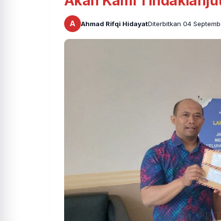
Akan Kami Tindaklanjut
A
Ahmad Rifqi Hidayat
Diterbitkan 04 Septem