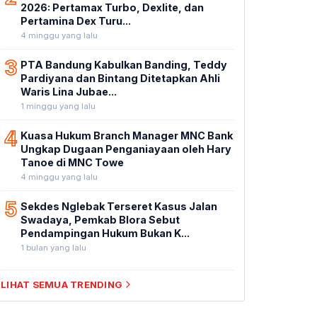
2026: Pertamax Turbo, Dexlite, dan
Pertamina Dex Turu...
4 minggu yang lalu
3
PTA Bandung Kabulkan Banding, Teddy
Pardiyana dan Bintang Ditetapkan Ahli
Waris Lina Jubae...
1 minggu yang lalu
4
Kuasa Hukum Branch Manager MNC Bank
Ungkap Dugaan Penganiayaan oleh Hary
Tanoe di MNC Towe
4 minggu yang lalu
5
Sekdes Nglebak Terseret Kasus Jalan
Swadaya, Pemkab Blora Sebut
Pendampingan Hukum Bukan K...
1 bulan yang lalu
LIHAT SEMUA TRENDING