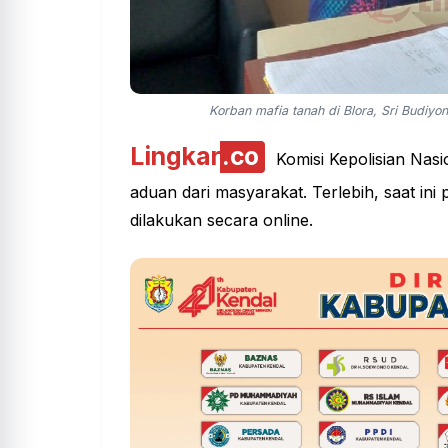
Korban mafia tanah di Blora, Sri Budiy
Lingkar
.co
Komisi Kepolisian Nasi
aduan dari masyarakat. Terlebih, saat in
dilakukan secara online.