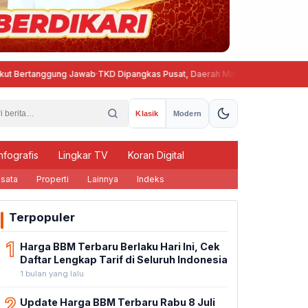
ggung Jawab
·
TKD Dipangkas Pusat, Daerah Minta Skema Belanja Pegawai Di
Klasik
Modern
nfografis
Lingkar TV
Koran Digital
sata
Properti
Lainnya
Indeks
Terpopuler
1
Harga BBM Terbaru Berlaku Hari Ini, Cek
Daftar Lengkap Tarif di Seluruh Indonesia
1 bulan yang lalu
2
Update Harga BBM Terbaru Rabu 8 Juli