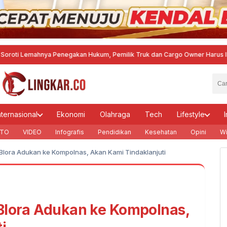
mahnya Penegakan Hukum, Pemilik Truk dan Cargo Owner Harus Ikut Bertan
nternasional
Ekonomi
Olahraga
Tech
Lifestyle
I
TO
VIDEO
Infografis
Pendidikan
Kesehatan
Opini
Wi
Blora Adukan ke Kompolnas, Akan Kami Tindaklanjuti
Blora Adukan ke Kompolnas,