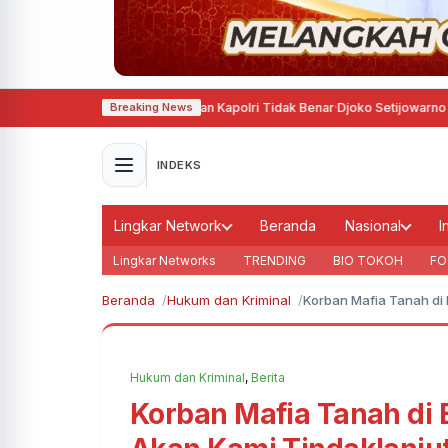
an Rumor Penggantian Kapolri Tidak Benar
·
Djoko Setijowarno Soroti Le
Breaking News
INDEKS
Lingkar Network
Beranda
Nasional
I
Lingkar Networks
TRENDING
BIO TOKOH
FO
Beranda
Hukum dan Kriminal
Korban Mafia Tanah di 
Hukum dan Kriminal
,
Berita
Korban Mafia Tanah di 