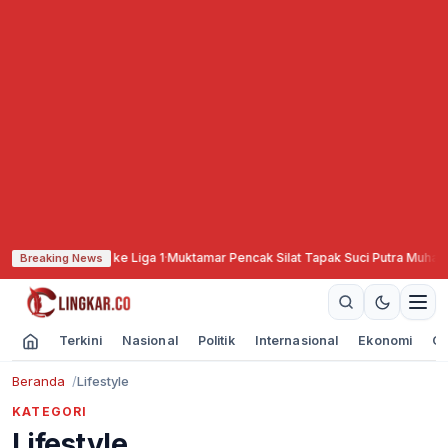
PSIS Kembali ke Liga 1
·
Muktamar Pencak Silat Tapak Suci Putra Muhammadiy
Breaking News
Terkini
Nasional
Politik
Internasional
Ekonomi
Ol
Beranda
Lifestyle
KATEGORI
Lifestyle