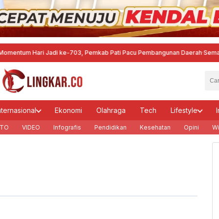
tum Hari Jadi ke-703, Pemkab Pati Pacu Pembangunan Daerah
·
Semarang G
nternasional
Ekonomi
Olahraga
Tech
Lifestyle
I
TO
VIDEO
Infografis
Pendidikan
Kesehatan
Opini
Wi