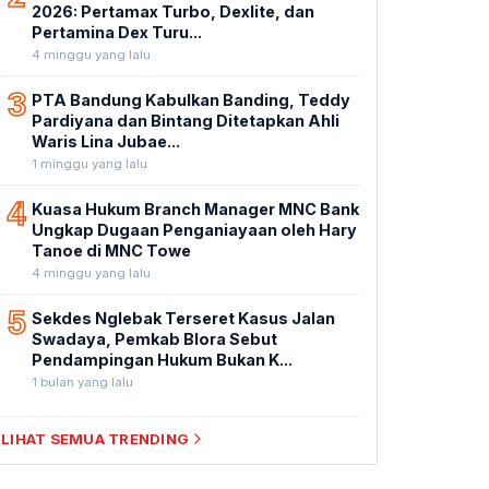
2026: Pertamax Turbo, Dexlite, dan
Pertamina Dex Turu...
4 minggu yang lalu
3
PTA Bandung Kabulkan Banding, Teddy
Pardiyana dan Bintang Ditetapkan Ahli
Waris Lina Jubae...
1 minggu yang lalu
4
Kuasa Hukum Branch Manager MNC Bank
Ungkap Dugaan Penganiayaan oleh Hary
Tanoe di MNC Towe
4 minggu yang lalu
5
Sekdes Nglebak Terseret Kasus Jalan
Swadaya, Pemkab Blora Sebut
Pendampingan Hukum Bukan K...
1 bulan yang lalu
LIHAT SEMUA TRENDING