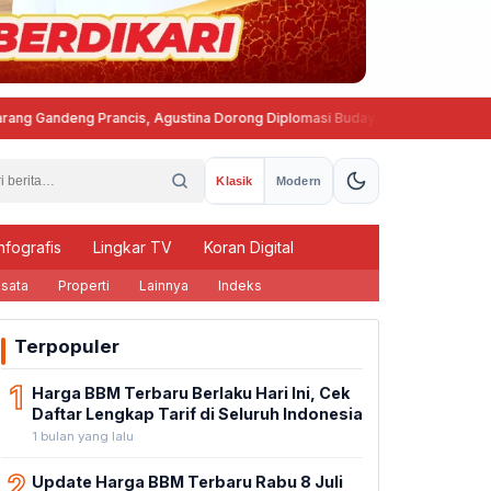
andeng Prancis, Agustina Dorong Diplomasi Budaya ke Kancah Global
Klasik
Modern
nfografis
Lingkar TV
Koran Digital
sata
Properti
Lainnya
Indeks
Terpopuler
1
Harga BBM Terbaru Berlaku Hari Ini, Cek
Daftar Lengkap Tarif di Seluruh Indonesia
1 bulan yang lalu
2
Update Harga BBM Terbaru Rabu 8 Juli