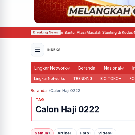
m Belanja Pinter Gizine Bener Bantu Atasi Masalah Stunting di Kudus
·
Momen
Breaking News
INDEKS
Lingkar Network
Beranda
Nasional
I
Lingkar Networks
TRENDING
BIO TOKOH
FO
Beranda
Calon Haji 0222
TAG
Calon Haji 0222
Semua
Artikel
Foto
Video
1
1
1
0