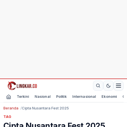
Terkini
Nasional
Politik
Internasional
Ekonomi
Ol
Beranda
Cipta Nusantara Fest 2025
TAG
Cipta Nusantara Fest 2025