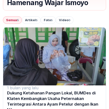
Hamenang Wajar Ismoyo
Semua
Artikel
Foto
Video
5
5
5
0
1 bulan yang lalu
Dukung Ketahanan Pangan Lokal, BUMDes di
Klaten Kembangkan Usaha Peternakan
Terintegrasi Antara Ayam Petelur dengan Ikan