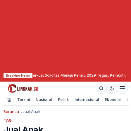
rat Semarang Perkuat Soliditas Menuju Pemilu 2029
·
Tegas, Pemkot Bandung 
Breaking News
Terkini
Nasional
Politik
Internasional
Ekonomi
Ol
Beranda
Jual Anak
TAG
Jual Anak