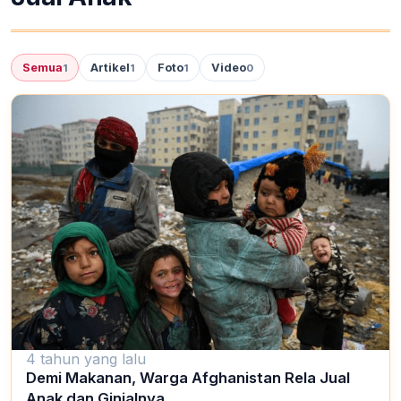
Semua
Artikel
Foto
Video
1
1
1
0
4 tahun yang lalu
Demi Makanan, Warga Afghanistan Rela Jual
Anak dan Ginjalnya