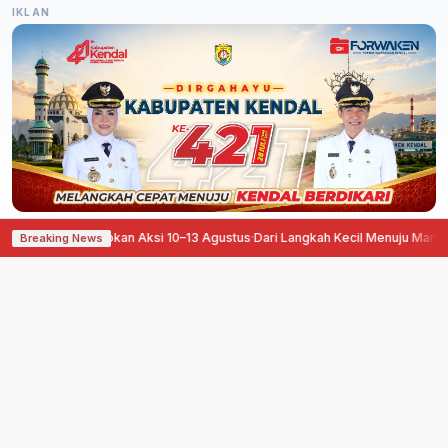
IKLAN
le Siapkan Aksi 10–13 Agustus
·
Dari Langkah Kecil Menuju Manfaat Besar, Pe
Breaking News