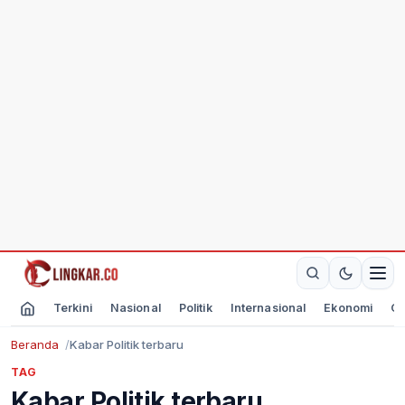
Terkini
Nasional
Politik
Internasional
Ekonomi
Ol
Beranda
Kabar Politik terbaru
TAG
Kabar Politik terbaru