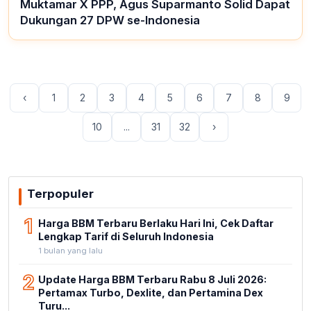
Muktamar X PPP, Agus Suparmanto Solid Dapat
Dukungan 27 DPW se-Indonesia
‹
1
2
3
4
5
6
7
8
9
10
...
31
32
›
Terpopuler
1
Harga BBM Terbaru Berlaku Hari Ini, Cek Daftar
Lengkap Tarif di Seluruh Indonesia
1 bulan yang lalu
2
Update Harga BBM Terbaru Rabu 8 Juli 2026:
Pertamax Turbo, Dexlite, dan Pertamina Dex
Turu...