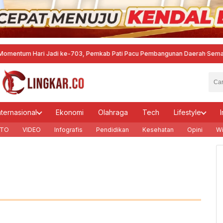
um Hari Jadi ke-703, Pemkab Pati Pacu Pembangunan Daerah
·
Semarang Ga
nternasional
Ekonomi
Olahraga
Tech
Lifestyle
I
TO
VIDEO
Infografis
Pendidikan
Kesehatan
Opini
Wi