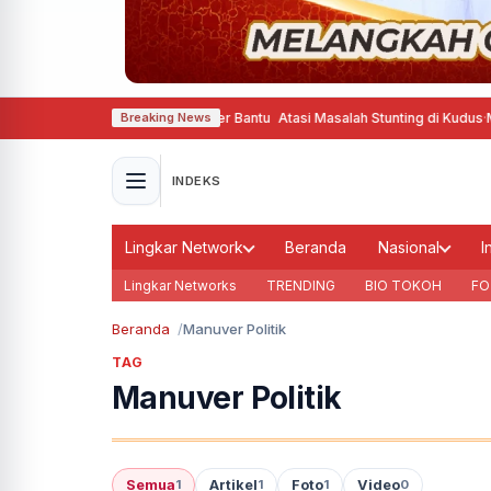
 Belanja Pinter Gizine Bener Bantu Atasi Masalah Stunting di Kudus
·
Moment
Breaking News
INDEKS
Lingkar Network
Beranda
Nasional
I
Lingkar Networks
TRENDING
BIO TOKOH
FO
Beranda
Manuver Politik
TAG
Manuver Politik
Semua
Artikel
Foto
Video
1
1
1
0