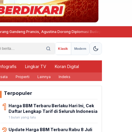
ndeng Prancis, Agustina Dorong Diplomasi Budaya ke Kancah Global
Klasik
Modern
nfografis
Lingkar TV
Koran Digital
sata
Properti
Lainnya
Indeks
Terpopuler
1
Harga BBM Terbaru Berlaku Hari Ini, Cek
Daftar Lengkap Tarif di Seluruh Indonesia
1 bulan yang lalu
2
Update Harga BBM Terbaru Rabu 8 Juli