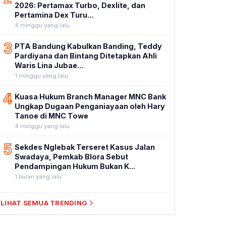
2026: Pertamax Turbo, Dexlite, dan
Pertamina Dex Turu...
4 minggu yang lalu
3
PTA Bandung Kabulkan Banding, Teddy
Pardiyana dan Bintang Ditetapkan Ahli
Waris Lina Jubae...
1 minggu yang lalu
4
Kuasa Hukum Branch Manager MNC Bank
Ungkap Dugaan Penganiayaan oleh Hary
Tanoe di MNC Towe
4 minggu yang lalu
5
Sekdes Nglebak Terseret Kasus Jalan
Swadaya, Pemkab Blora Sebut
Pendampingan Hukum Bukan K...
1 bulan yang lalu
LIHAT SEMUA TRENDING