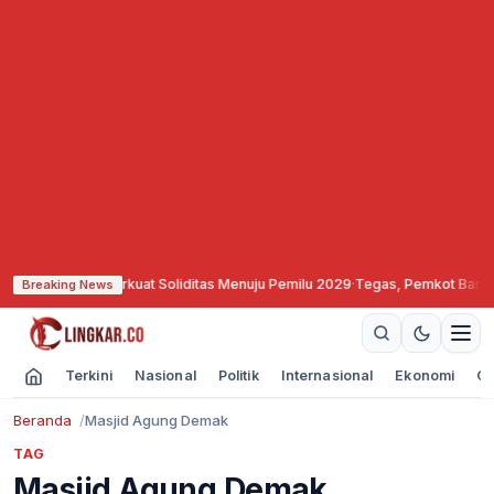
at Semarang Perkuat Soliditas Menuju Pemilu 2029
·
Tegas, Pemkot Bandung S
Breaking News
Terkini
Nasional
Politik
Internasional
Ekonomi
Ol
Beranda
Masjid Agung Demak
TAG
Masjid Agung Demak