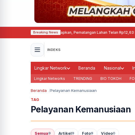
manen di Cepu Mulai Disiapkan, Pematangan Lahan Telan Rp12,63 Miliar
·
Ke
Breaking News
INDEKS
Lingkar Network
Beranda
Nasional
I
Lingkar Networks
TRENDING
BIO TOKOH
FO
Beranda
Pelayanan Kemanusiaan
TAG
Pelayanan Kemanusiaan
Semua
Artikel
Foto
Video
9
9
9
0