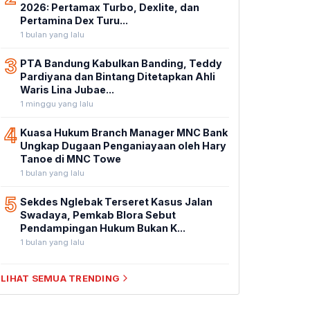
2026: Pertamax Turbo, Dexlite, dan
Pertamina Dex Turu...
1 bulan yang lalu
3
PTA Bandung Kabulkan Banding, Teddy
Pardiyana dan Bintang Ditetapkan Ahli
Waris Lina Jubae...
1 minggu yang lalu
4
Kuasa Hukum Branch Manager MNC Bank
Ungkap Dugaan Penganiayaan oleh Hary
Tanoe di MNC Towe
1 bulan yang lalu
5
Sekdes Nglebak Terseret Kasus Jalan
Swadaya, Pemkab Blora Sebut
Pendampingan Hukum Bukan K...
1 bulan yang lalu
LIHAT SEMUA TRENDING