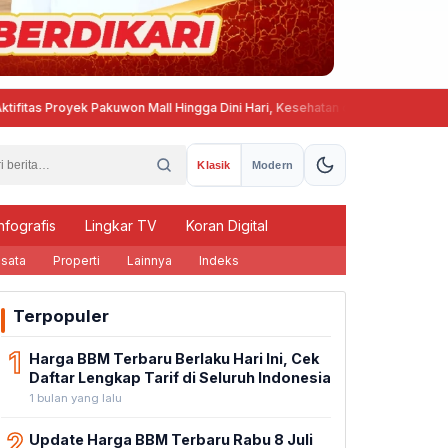
 Proyek Pakuwon Mall Hingga Dini Hari, Kesehatan dan Ketenangan Warga 
Klasik
Modern
nfografis
Lingkar TV
Koran Digital
sata
Properti
Lainnya
Indeks
Terpopuler
1
Harga BBM Terbaru Berlaku Hari Ini, Cek
Daftar Lengkap Tarif di Seluruh Indonesia
1 bulan yang lalu
2
Update Harga BBM Terbaru Rabu 8 Juli