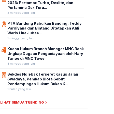
2026: Pertamax Turbo, Dexlite, dan
Pertamina Dex Turu...
3 minggu yang lalu
3
PTA Bandung Kabulkan Banding, Teddy
Pardiyana dan Bintang Ditetapkan Ahli
Waris Lina Jubae...
1 minggu yang lalu
4
Kuasa Hukum Branch Manager MNC Bank
Ungkap Dugaan Penganiayaan oleh Hary
Tanoe di MNC Towe
3 minggu yang lalu
5
Sekdes Nglebak Terseret Kasus Jalan
Swadaya, Pemkab Blora Sebut
Pendampingan Hukum Bukan K...
1 bulan yang lalu
LIHAT SEMUA TRENDING