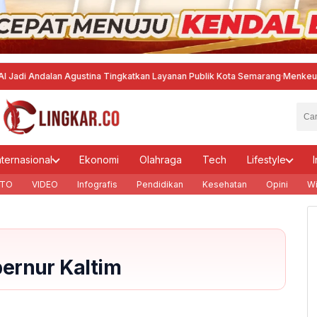
i Andalan Agustina Tingkatkan Layanan Publik Kota Semarang
·
Menkeu Pastik
nternasional
Ekonomi
Olahraga
Tech
Lifestyle
I
TO
VIDEO
Infografis
Pendidikan
Kesehatan
Opini
Wi
ernur Kaltim