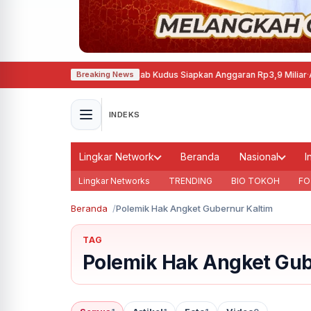
ngati Hari Jadi ke-477, Pemkab Kudus Siapkan Anggaran Rp3,9 Miliar
·
AI Jad
Breaking News
INDEKS
Lingkar Network
Beranda
Nasional
I
Lingkar Networks
TRENDING
BIO TOKOH
FO
Beranda
Polemik Hak Angket Gubernur Kaltim
TAG
Polemik Hak Angket Gub