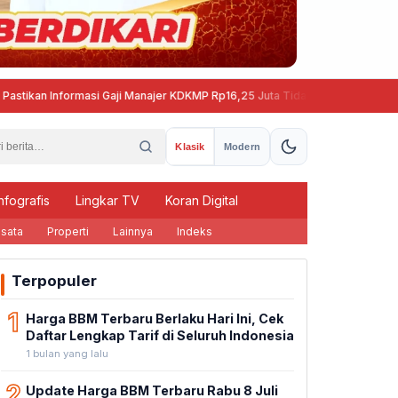
an Informasi Gaji Manajer KDKMP Rp16,25 Juta Tidak Benar
Peringat
Klasik
Modern
nfografis
Lingkar TV
Koran Digital
sata
Properti
Lainnya
Indeks
Terpopuler
1
Harga BBM Terbaru Berlaku Hari Ini, Cek
Daftar Lengkap Tarif di Seluruh Indonesia
1 bulan yang lalu
2
Update Harga BBM Terbaru Rabu 8 Juli