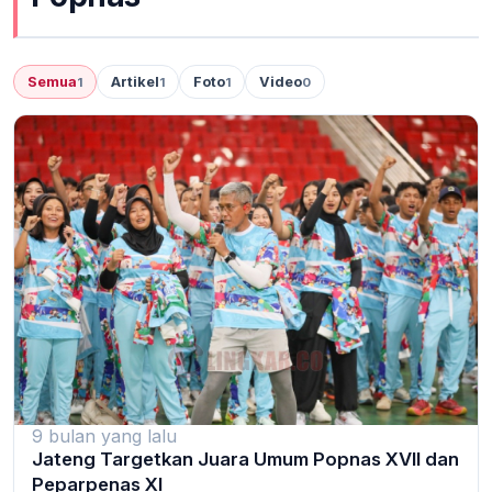
Semua
Artikel
Foto
Video
1
1
1
0
9 bulan yang lalu
Jateng Targetkan Juara Umum Popnas XVII dan
Peparpenas XI