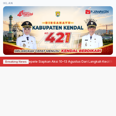
IKLAN
ngan, Pati Ora Sepele Siapkan Aksi 10–13 Agustus
·
Dari Langkah Kecil Menuj
Breaking News