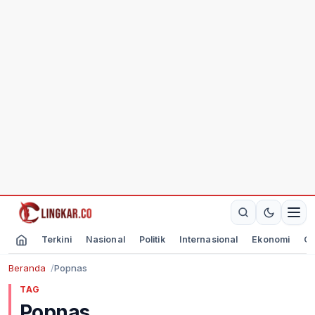
Terkini
Nasional
Politik
Internasional
Ekonomi
Ol
Beranda
Popnas
TAG
Popnas