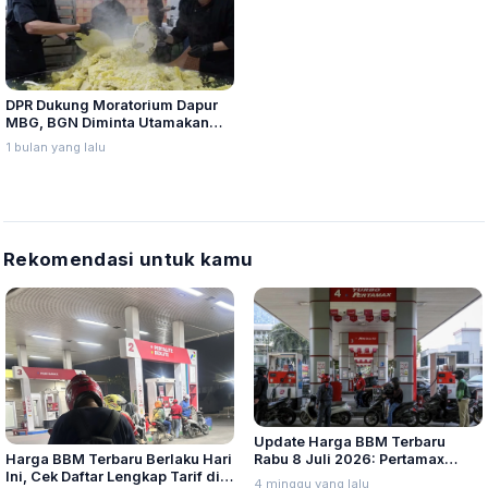
DPR Dukung Moratorium Dapur
MBG, BGN Diminta Utamakan
Kualitas dan Pemerataan
1 bulan yang lalu
Layanan
Rekomendasi untuk kamu
Update Harga BBM Terbaru
Harga BBM Terbaru Berlaku Hari
Rabu 8 Juli 2026: Pertamax
Ini, Cek Daftar Lengkap Tarif di
Turbo, Dexlite, dan Pertamina
4 minggu yang lalu