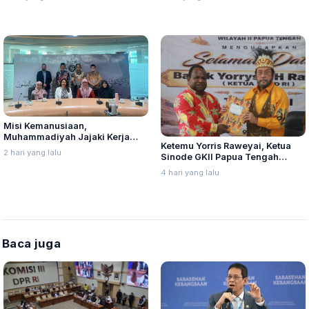
Dewan Hakim
Misi Kemanusiaan,
Muhammadiyah Jajaki Kerja
Ketemu Yorris Raweyai, Ketua
Sama Pelayanan Kanker Bagi
2 hari yang lalu
Sinode GKII Papua Tengah
Warga Palestina di Yordania
Sampaikan Hal Ini
4 hari yang lalu
Baca juga