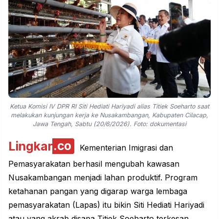
Ketua Komisi IV DPR RI Siti Hediati Hariyadi alias Titiek Soeharto saat
melakukan kunjungan kerja ke Nusakambangan, Kabupaten Cilacap,
Jawa Tengah, Sabtu (20/6/2026). Foto: dokumentasi
Lingkar
.co
Kementerian Imigrasi dan
Pemasyarakatan berhasil mengubah kawasan
Nusakambangan menjadi lahan produktif. Program
ketahanan pangan
yang digarap warga lembaga
pemasyarakatan (Lapas) itu bikin Siti Hediati Hariyadi
atau yang akrab disapa Titiek Soeharto terkesan.