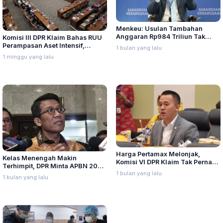
Menkeu: Usulan Tambahan
Anggaran Rp984 Triliun Tak
Komisi III DPR Klaim Bahas RUU
Akan Dipenuhi Seluruhnya
Perampasan Aset Intensif,
1 bulan yang lalu
Tekankan Keseimbangan
1 minggu yang lalu
Negara dan Individu
Harga Pertamax Melonjak,
Kelas Menengah Makin
Komisi VI DPR Klaim Tak Pernah
Terhimpit, DPR Minta APBN 2027
Diajak Bicara
1 bulan yang lalu
Jangan Tambah Beban
1 bulan yang lalu