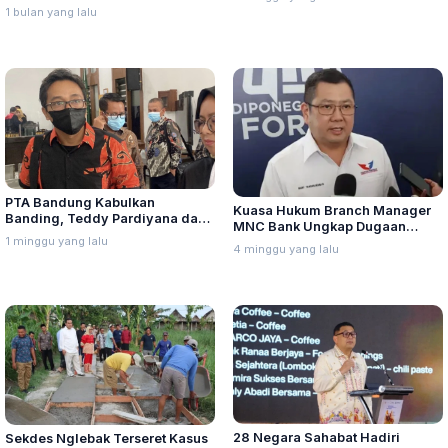
Seluruh Indonesia
Dex Turun
1 bulan yang lalu
PTA Bandung Kabulkan
Kuasa Hukum Branch Manager
Banding, Teddy Pardiyana dan
MNC Bank Ungkap Dugaan
Bintang Ditetapkan Ahli Waris
1 minggu yang lalu
Penganiayaan oleh Hary Tanoe
4 minggu yang lalu
Lina Jubaedah
di MNC Towe
28 Negara Sahabat Hadiri
Sekdes Nglebak Terseret Kasus