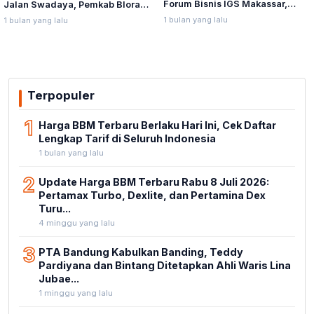
Forum Bisnis IGS Makassar,
Jalan Swadaya, Pemkab Blora
Munafri Tawarkan Investasi
Sebut Pendampingan Hukum
1 bulan yang lalu
1 bulan yang lalu
Stadion Untia
Bukan Kewenangannya
Terpopuler
1
Harga BBM Terbaru Berlaku Hari Ini, Cek Daftar
Lengkap Tarif di Seluruh Indonesia
1 bulan yang lalu
2
Update Harga BBM Terbaru Rabu 8 Juli 2026:
Pertamax Turbo, Dexlite, dan Pertamina Dex
Turu...
4 minggu yang lalu
3
PTA Bandung Kabulkan Banding, Teddy
Pardiyana dan Bintang Ditetapkan Ahli Waris Lina
Jubae...
1 minggu yang lalu