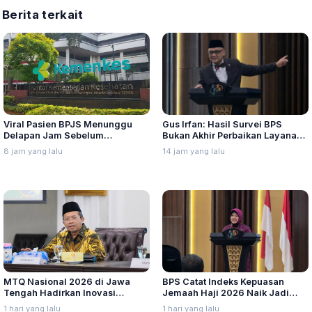
Berita terkait
Viral Pasien BPJS Menunggu
Gus Irfan: Hasil Survei BPS
Delapan Jam Sebelum
Bukan Akhir Perbaikan Layanan,
Meninggal, Ini Penjelasan
Evaluasi Penyelenggaraan Haji
8 jam yang lalu
14 jam yang lalu
Kemenkes
Harus Tetap Dilakukan
MTQ Nasional 2026 di Jawa
BPS Catat Indeks Kepuasan
Tengah Hadirkan Inovasi
Jemaah Haji 2026 Naik Jadi
Perdana untuk Disabilitas dan
91,45 Persen
1 hari yang lalu
1 hari yang lalu