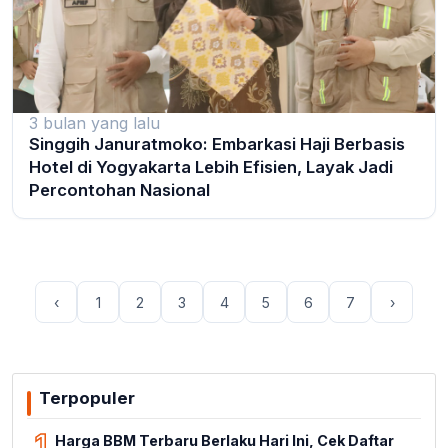
3 bulan yang lalu
Singgih Januratmoko: Embarkasi Haji Berbasis
Hotel di Yogyakarta Lebih Efisien, Layak Jadi
Percontohan Nasional
‹
1
2
3
4
5
6
7
›
Terpopuler
1
Harga BBM Terbaru Berlaku Hari Ini, Cek Daftar