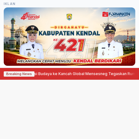
IKLAN
asi Budaya ke Kancah Global
·
Mensesneg Tegaskan Rumor Penggantian Kap
Breaking News