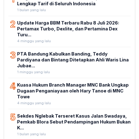
Lengkap Tarif di Seluruh Indonesia
1 bulan yang lalu
2
Update Harga BBM Terbaru Rabu 8 Juli 2026:
Pertamax Turbo, Dexlite, dan Pertamina Dex
Turu...
4 minggu yang lalu
3
PTA Bandung Kabulkan Banding, Teddy
Pardiyana dan Bintang Ditetapkan Ahli Waris Lina
Jubae...
1 minggu yang lalu
4
Kuasa Hukum Branch Manager MNC Bank Ungkap
Dugaan Penganiayaan oleh Hary Tanoe di MNC
Towe
4 minggu yang lalu
5
Sekdes Nglebak Terseret Kasus Jalan Swadaya,
Pemkab Blora Sebut Pendampingan Hukum Bukan
K...
1 bulan yang lalu