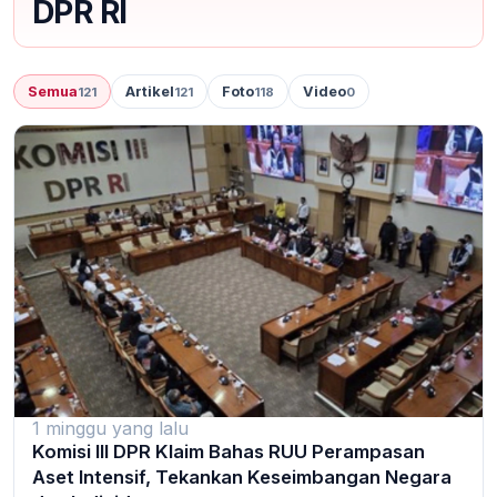
DPR RI
Semua
Artikel
Foto
Video
121
121
118
0
1 minggu yang lalu
Komisi III DPR Klaim Bahas RUU Perampasan
Aset Intensif, Tekankan Keseimbangan Negara