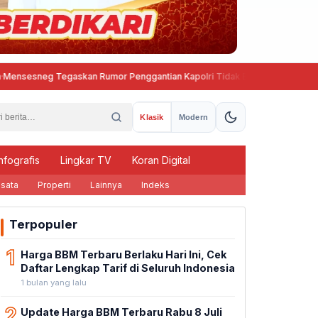
sneg Tegaskan Rumor Penggantian Kapolri Tidak Benar
Semarang Ga
Klasik
Modern
nfografis
Lingkar TV
Koran Digital
sata
Properti
Lainnya
Indeks
Terpopuler
1
Harga BBM Terbaru Berlaku Hari Ini, Cek
Daftar Lengkap Tarif di Seluruh Indonesia
1 bulan yang lalu
2
Update Harga BBM Terbaru Rabu 8 Juli