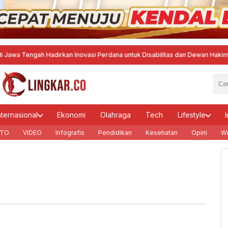
Tengah Hadirkan Inovasi Perdana untuk Disabilitas dan Dewan Hakim
·
Mense
nternasional
Ekonomi
Olahraga
Tech
Lifestyle
I
TO
VIDEO
Infografis
Pendidikan
Kesehatan
Opini
Wi