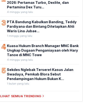
2026: Pertamax Turbo, Dexlite, dan
Pertamina Dex Turu...
4 minggu yang lalu
3
PTA Bandung Kabulkan Banding, Teddy
Pardiyana dan Bintang Ditetapkan Ahli
Waris Lina Jubae...
1 minggu yang lalu
4
Kuasa Hukum Branch Manager MNC Bank
Ungkap Dugaan Penganiayaan oleh Hary
Tanoe di MNC Towe
4 minggu yang lalu
5
Sekdes Nglebak Terseret Kasus Jalan
Swadaya, Pemkab Blora Sebut
Pendampingan Hukum Bukan K...
1 bulan yang lalu
LIHAT SEMUA TRENDING