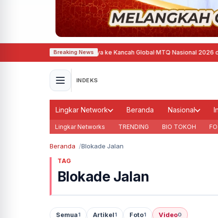
na Dorong Diplomasi Budaya ke Kancah Global
·
MTQ Nasional 2026 di Jawa 
Breaking News
INDEKS
Lingkar Network
Beranda
Nasional
I
Lingkar Networks
TRENDING
BIO TOKOH
FO
Beranda
Blokade Jalan
TAG
Blokade Jalan
Semua
Artikel
Foto
Video
1
1
1
0