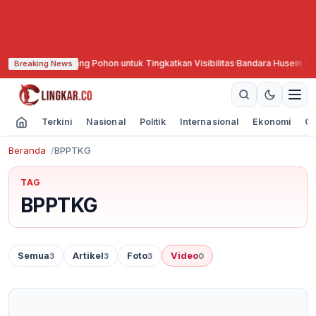
n Gegara Tebang Pohon untuk Tingkatkan Visibilitas
·
Bandara Husein Sast
Breaking News
Terkini
Nasional
Politik
Internasional
Ekonomi
Ol
Beranda
BPPTKG
TAG
BPPTKG
Semua
Artikel
Foto
Video
3
3
3
0