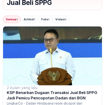
Jual Beli SPPG
Semua
Artikel
Foto
Video
1
1
1
0
2 bulan yang lalu
KSP Benarkan Dugaan Transaksi Jual Beli SPPG
Jadi Pemicu Pencopotan Dadan dari BGN
Lingkar.Co - Dadan Hindayana resmi dicopot dari