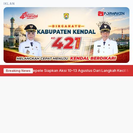
IKLAN
ngan, Pati Ora Sepele Siapkan Aksi 10–13 Agustus
·
Dari Langkah Kecil Menuj
Breaking News