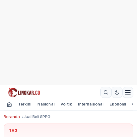
Terkini
Nasional
Politik
Internasional
Ekonomi
Ol
Beranda
Jual Beli SPPG
TAG