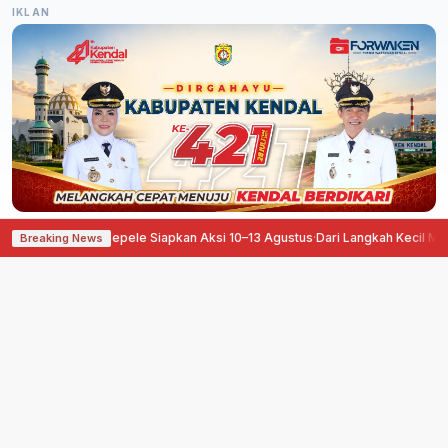
IKLAN
angan, Pati Ora Sepele Siapkan Aksi 10–13 Agustus
·
Dari Langkah Kecil Menu
Breaking News