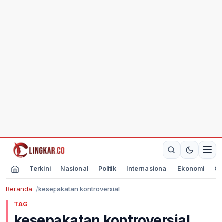
Terkini
Nasional
Politik
Internasional
Ekonomi
Ol
Beranda
kesepakatan kontroversial
TAG
kesepakatan kontroversial