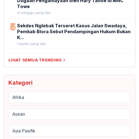
Dugaan Penganiayaan oleh Hary Tanoe di MNC
Towe
4 minggu yang lalu
5
Sekdes Nglebak Terseret Kasus Jalan Swadaya,
Pemkab Blora Sebut Pendampingan Hukum Bukan
K...
1 bulan yang lalu
LIHAT SEMUA TRENDING
Kategori
Afrika
Asean
Asia Pasifik