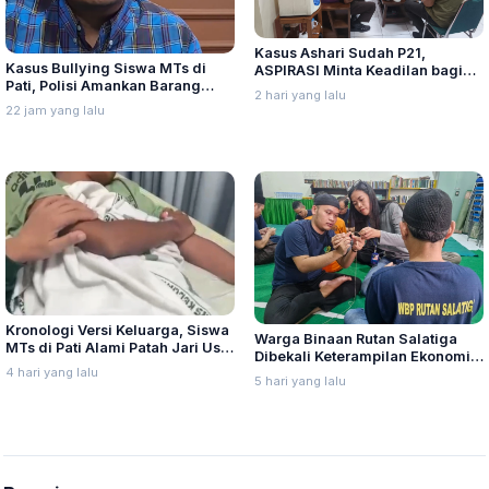
Kasus Ashari Sudah P21,
Kasus Bullying Siswa MTs di
ASPIRASI Minta Keadilan bagi
Pati, Polisi Amankan Barang
Korban
2 hari yang lalu
Bukti dan Periksa Saksi
22 jam yang lalu
Kronologi Versi Keluarga, Siswa
Warga Binaan Rutan Salatiga
MTs di Pati Alami Patah Jari Usai
Dibekali Keterampilan Ekonomi
Diduga Jadi Korban Bullying
4 hari yang lalu
Kreatif
5 hari yang lalu