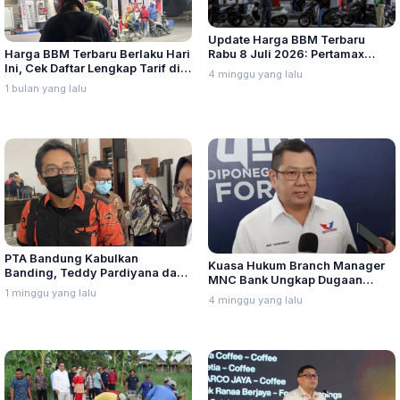
Update Harga BBM Terbaru
Harga BBM Terbaru Berlaku Hari
Rabu 8 Juli 2026: Pertamax
Ini, Cek Daftar Lengkap Tarif di
Turbo, Dexlite, dan Pertamina
4 minggu yang lalu
Seluruh Indonesia
Dex Turun
1 bulan yang lalu
PTA Bandung Kabulkan
Kuasa Hukum Branch Manager
Banding, Teddy Pardiyana dan
MNC Bank Ungkap Dugaan
Bintang Ditetapkan Ahli Waris
1 minggu yang lalu
Penganiayaan oleh Hary Tanoe
4 minggu yang lalu
Lina Jubaedah
di MNC Towe