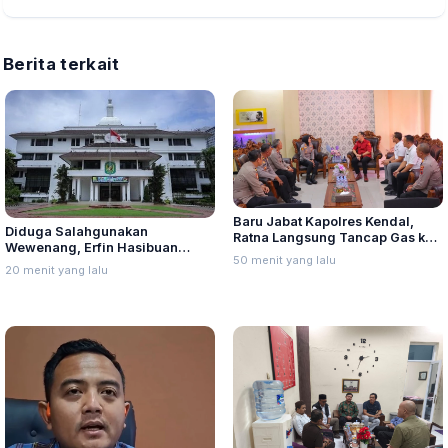
Berita terkait
Baru Jabat Kapolres Kendal,
Diduga Salahgunakan
Ratna Langsung Tancap Gas ke
Wewenang, Erfin Hasibuan
Kantor Kejaksaan Negeri
50 menit yang lalu
Dinonaktifkan dari Jabatan
20 menit yang lalu
Lurah Aur Kota Medan