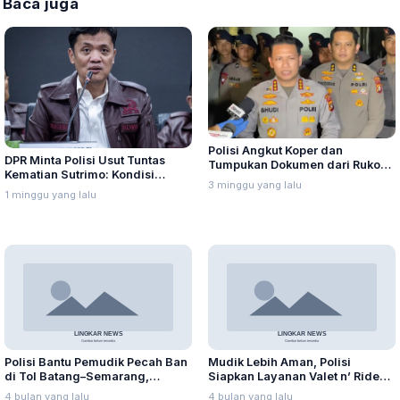
Baca juga
Polisi Angkut Koper dan
DPR Minta Polisi Usut Tuntas
Tumpukan Dokumen dari Ruko
Kematian Sutrimo: Kondisi
Cipete dalam Pengusutan
3 minggu yang lalu
Jenazah Mirip Keracunan
Korupsi Raksasa
1 minggu yang lalu
Polisi Bantu Pemudik Pecah Ban
Mudik Lebih Aman, Polisi
di Tol Batang–Semarang,
Siapkan Layanan Valet n’ Ride
Respons Cepat Polres Kendal
untuk Angkut Pemudik dan Motor
4 bulan yang lalu
4 bulan yang lalu