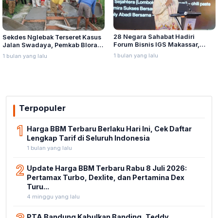
28 Negara Sahabat Hadiri
Sekdes Nglebak Terseret Kasus
Forum Bisnis IGS Makassar,
Jalan Swadaya, Pemkab Blora
Munafri Tawarkan Investasi
Sebut Pendampingan Hukum
1 bulan yang lalu
1 bulan yang lalu
Stadion Untia
Bukan Kewenangannya
Terpopuler
1
Harga BBM Terbaru Berlaku Hari Ini, Cek Daftar
Lengkap Tarif di Seluruh Indonesia
1 bulan yang lalu
2
Update Harga BBM Terbaru Rabu 8 Juli 2026:
Pertamax Turbo, Dexlite, dan Pertamina Dex
Turu...
4 minggu yang lalu
PTA Bandung Kabulkan Banding, Teddy