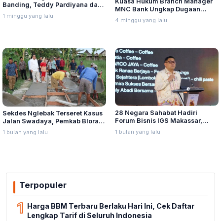
Kuasa Hukum Branch Manager
Banding, Teddy Pardiyana dan
MNC Bank Ungkap Dugaan
Bintang Ditetapkan Ahli Waris
1 minggu yang lalu
Penganiayaan oleh Hary Tanoe
4 minggu yang lalu
Lina Jubaedah
di MNC Towe
28 Negara Sahabat Hadiri
Sekdes Nglebak Terseret Kasus
Forum Bisnis IGS Makassar,
Jalan Swadaya, Pemkab Blora
Munafri Tawarkan Investasi
Sebut Pendampingan Hukum
1 bulan yang lalu
1 bulan yang lalu
Stadion Untia
Bukan Kewenangannya
Terpopuler
1
Harga BBM Terbaru Berlaku Hari Ini, Cek Daftar
Lengkap Tarif di Seluruh Indonesia