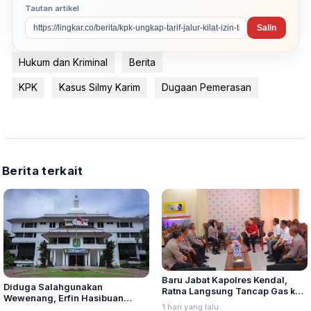
Tautan artikel
Salin
Hukum dan Kriminal
Berita
KPK
Kasus Silmy Karim
Dugaan Pemerasan
Berita terkait
Baru Jabat Kapolres Kendal,
Diduga Salahgunakan
Ratna Langsung Tancap Gas ke
Wewenang, Erfin Hasibuan
Kantor Kejaksaan Negeri
1 hari yang lalu
Dinonaktifkan dari Jabatan