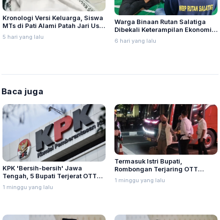
Kronologi Versi Keluarga, Siswa
Warga Binaan Rutan Salatiga
MTs di Pati Alami Patah Jari Usai
Dibekali Keterampilan Ekonomi
Diduga Jadi Korban Bullying
5 hari yang lalu
Kreatif
6 hari yang lalu
Baca juga
Termasuk Istri Bupati,
KPK 'Bersih-bersih' Jawa
Rombongan Terjaring OTT
Tengah, 5 Bupati Terjerat OTT
Pemalang Tiba di Gedung KPK
1 minggu yang lalu
Sepanjang 2026
1 minggu yang lalu