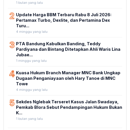
1 bulan yang lalu
2
Update Harga BBM Terbaru Rabu 8 Juli 2026:
Pertamax Turbo, Dexlite, dan Pertamina Dex
Turu...
4 minggu yang lalu
3
PTA Bandung Kabulkan Banding, Teddy
Pardiyana dan Bintang Ditetapkan Ahli Waris Lina
Jubae...
1 minggu yang lalu
4
Kuasa Hukum Branch Manager MNC Bank Ungkap
Dugaan Penganiayaan oleh Hary Tanoe di MNC
Towe
4 minggu yang lalu
5
Sekdes Nglebak Terseret Kasus Jalan Swadaya,
Pemkab Blora Sebut Pendampingan Hukum Bukan
K...
1 bulan yang lalu