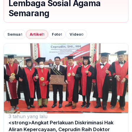
Lembaga Sosial Agama
Semarang
Semua
Artikel
Foto
Video
1
1
1
0
3 tahun yang lalu
<strong>Angkat Perlakuan Diskriminasi Hak
Aliran Kepercayaan, Ceprudin Raih Doktor