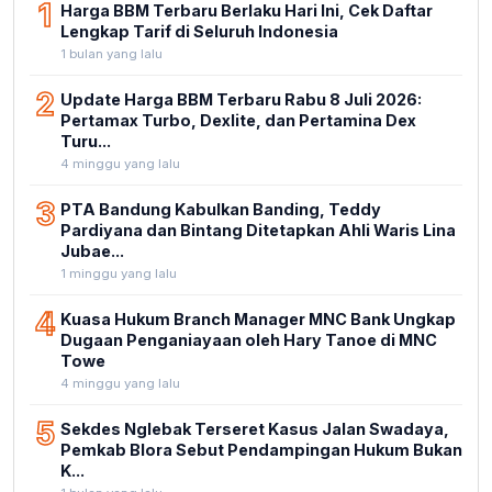
1
Harga BBM Terbaru Berlaku Hari Ini, Cek Daftar
Lengkap Tarif di Seluruh Indonesia
1 bulan yang lalu
2
Update Harga BBM Terbaru Rabu 8 Juli 2026:
Pertamax Turbo, Dexlite, dan Pertamina Dex
Turu...
4 minggu yang lalu
3
PTA Bandung Kabulkan Banding, Teddy
Pardiyana dan Bintang Ditetapkan Ahli Waris Lina
Jubae...
1 minggu yang lalu
4
Kuasa Hukum Branch Manager MNC Bank Ungkap
Dugaan Penganiayaan oleh Hary Tanoe di MNC
Towe
4 minggu yang lalu
5
Sekdes Nglebak Terseret Kasus Jalan Swadaya,
Pemkab Blora Sebut Pendampingan Hukum Bukan
K...