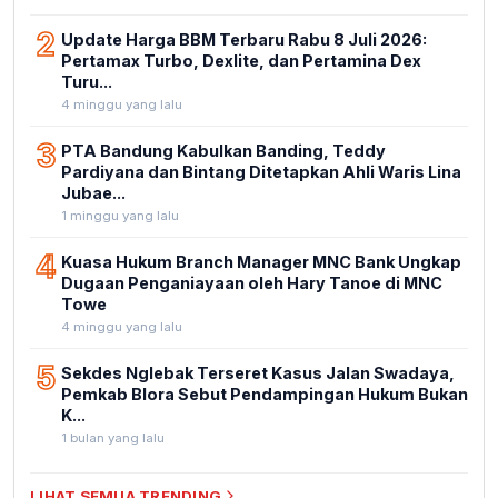
2
Update Harga BBM Terbaru Rabu 8 Juli 2026:
Pertamax Turbo, Dexlite, dan Pertamina Dex
Turu...
4 minggu yang lalu
3
PTA Bandung Kabulkan Banding, Teddy
Pardiyana dan Bintang Ditetapkan Ahli Waris Lina
Jubae...
1 minggu yang lalu
4
Kuasa Hukum Branch Manager MNC Bank Ungkap
Dugaan Penganiayaan oleh Hary Tanoe di MNC
Towe
4 minggu yang lalu
5
Sekdes Nglebak Terseret Kasus Jalan Swadaya,
Pemkab Blora Sebut Pendampingan Hukum Bukan
K...
1 bulan yang lalu
LIHAT SEMUA TRENDING