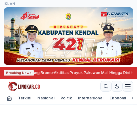
IKLAN
Gunung Bromo
·
Aktifitas Proyek Pakuwon Mall Hingga Dini Hari, Kesehatan 
Breaking News
Terkini
Nasional
Politik
Internasional
Ekonomi
Ol