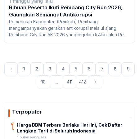
1 minggu yang lalu
Ribuan Peserta Ikuti Rembang City Run 2026,
Gaungkan Semangat Antikorupsi
Pemerintah Kabupaten (Pemkab) Rembang
mengampanyekan gerakan antikorupsi melalui ajang
Rembang City Run 5K 2026 yang digelar di Alun-alun Re...
‹
1
2
3
4
5
6
7
8
9
10
...
411
412
›
Terpopuler
1
Harga BBM Terbaru Berlaku Hari Ini, Cek Daftar
Lengkap Tarif di Seluruh Indonesia
1 bulan yang lalu