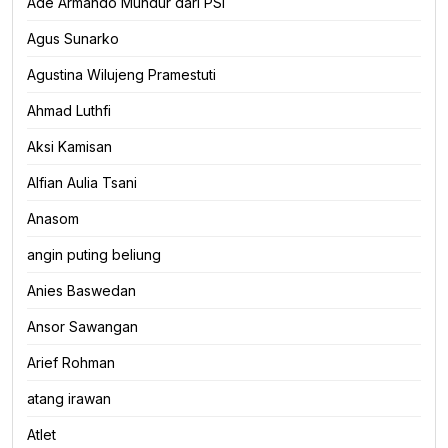
Ade Armando Mundur dari PSI
Agus Sunarko
Agustina Wilujeng Pramestuti
Ahmad Luthfi
Aksi Kamisan
Alfian Aulia Tsani
Anasom
angin puting beliung
Anies Baswedan
Ansor Sawangan
Arief Rohman
atang irawan
Atlet