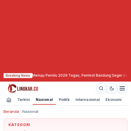
as Menuju Pemilu 2029
·
Tegas, Pemkot Bandung Segel dan Bekukan Izin Video
Breaking News
Terkini
Nasional
Politik
Internasional
Ekonomi
O
Beranda
Nasional
KATEGORI