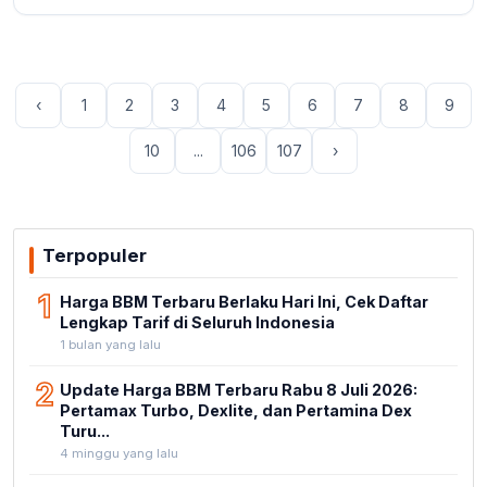
‹
1
2
3
4
5
6
7
8
9
10
...
106
107
›
Terpopuler
1
Harga BBM Terbaru Berlaku Hari Ini, Cek Daftar
Lengkap Tarif di Seluruh Indonesia
1 bulan yang lalu
2
Update Harga BBM Terbaru Rabu 8 Juli 2026:
Pertamax Turbo, Dexlite, dan Pertamina Dex
Turu...
4 minggu yang lalu