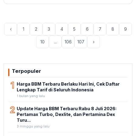
‹
1
2
3
4
5
6
7
8
9
10
...
106
107
›
Terpopuler
1
Harga BBM Terbaru Berlaku Hari Ini, Cek Daftar
Lengkap Tarif di Seluruh Indonesia
1 bulan yang lalu
2
Update Harga BBM Terbaru Rabu 8 Juli 2026:
Pertamax Turbo, Dexlite, dan Pertamina Dex
Turu...
3 minggu yang lalu