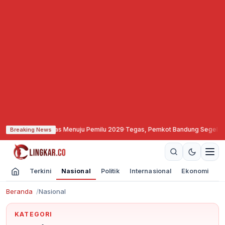
tas Menuju Pemilu 2029
·
Tegas, Pemkot Bandung Segel dan Bekukan Izin Vide
Breaking News
Terkini
Nasional
Politik
Internasional
Ekonomi
O
Beranda
Nasional
KATEGORI