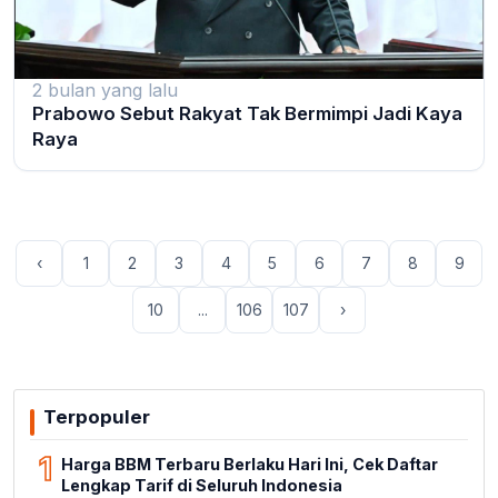
2 bulan yang lalu
Prabowo Sebut Rakyat Tak Bermimpi Jadi Kaya
Raya
‹
1
2
3
4
5
6
7
8
9
10
...
106
107
›
Terpopuler
1
Harga BBM Terbaru Berlaku Hari Ini, Cek Daftar
Lengkap Tarif di Seluruh Indonesia