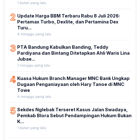
1 bulan yang lalu
2
Update Harga BBM Terbaru Rabu 8 Juli 2026:
Pertamax Turbo, Dexlite, dan Pertamina Dex
Turu...
4 minggu yang lalu
3
PTA Bandung Kabulkan Banding, Teddy
Pardiyana dan Bintang Ditetapkan Ahli Waris Lina
Jubae...
1 minggu yang lalu
4
Kuasa Hukum Branch Manager MNC Bank Ungkap
Dugaan Penganiayaan oleh Hary Tanoe di MNC
Towe
4 minggu yang lalu
5
Sekdes Nglebak Terseret Kasus Jalan Swadaya,
Pemkab Blora Sebut Pendampingan Hukum Bukan
K...
1 bulan yang lalu