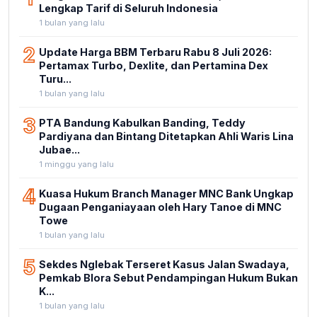
Lengkap Tarif di Seluruh Indonesia
1 bulan yang lalu
2
Update Harga BBM Terbaru Rabu 8 Juli 2026:
Pertamax Turbo, Dexlite, dan Pertamina Dex
Turu...
1 bulan yang lalu
3
PTA Bandung Kabulkan Banding, Teddy
Pardiyana dan Bintang Ditetapkan Ahli Waris Lina
Jubae...
1 minggu yang lalu
4
Kuasa Hukum Branch Manager MNC Bank Ungkap
Dugaan Penganiayaan oleh Hary Tanoe di MNC
Towe
1 bulan yang lalu
5
Sekdes Nglebak Terseret Kasus Jalan Swadaya,
Pemkab Blora Sebut Pendampingan Hukum Bukan
K...
1 bulan yang lalu