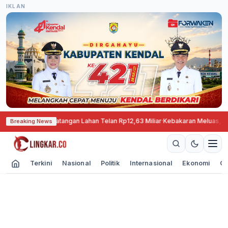
IKLAN
ematangan Lahan Telan Rp12,63 Miliar
·
Kebakaran Meluas, TNBTS Tutup Tot
Breaking News
Terkini
Nasional
Politik
Internasional
Ekonomi
Ol