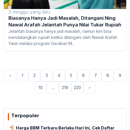
3 minggu yang lalu
Biasanya Hanya Jadi Masalah, Ditangani Ning
Nawal Arafah Jelantah Punya Nilai Tukar Rupiah
Jelantah biasanya hanya jadi masalah, namun kini bisa
mendatangkan rupiah ketika ditangani oleh Nawal Arafah
Yasin melalui program Gerakan M...
‹
1
2
3
4
5
6
7
8
9
10
...
219
220
›
Terpopuler
1
Harga BBM Terbaru Berlaku Hari Ini, Cek Daftar