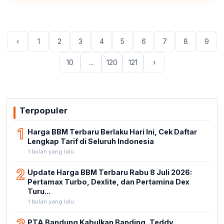
‹
1
2
3
4
5
6
7
8
9
10
...
120
121
›
Terpopuler
1
Harga BBM Terbaru Berlaku Hari Ini, Cek Daftar
Lengkap Tarif di Seluruh Indonesia
1 bulan yang lalu
2
Update Harga BBM Terbaru Rabu 8 Juli 2026:
Pertamax Turbo, Dexlite, dan Pertamina Dex
Turu...
1 bulan yang lalu
PTA Bandung Kabulkan Banding, Teddy