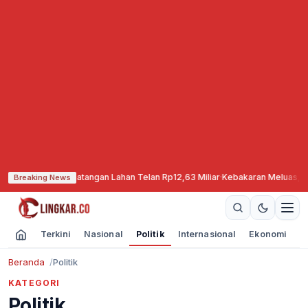
matangan Lahan Telan Rp12,63 Miliar
·
Kebakaran Meluas, TNBTS Tutup Tota
Breaking News
Terkini
Nasional
Politik
Internasional
Ekonomi
O
Beranda
Politik
KATEGORI
Politik