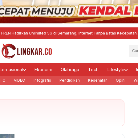
an Unlimited 5G di Semarang, Internet Tanpa Batas Kecepatan
·
Agustina A
nternasional
Ekonomi
Olahraga
Tech
Lifestyle
I
TO
VIDEO
Infografis
Pendidikan
Kesehatan
Opini
Wi