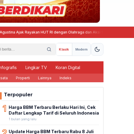
jak Rayakan HUT RI dengan Olahraga dan Aksi Sosial
850 Warga Sema
Klasik
Modern
nfografis
Lingkar TV
Koran Digital
sata
Properti
Lainnya
Indeks
Terpopuler
1
Harga BBM Terbaru Berlaku Hari Ini, Cek
Daftar Lengkap Tarif di Seluruh Indonesia
1 bulan yang lalu
2
Update Harga BBM Terbaru Rabu 8 Juli