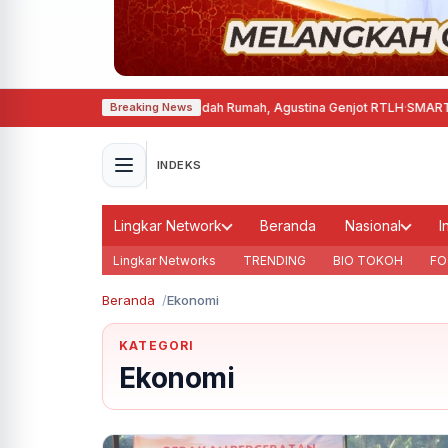
ang Terima Bantuan Bedah Rumah, Agustina Genjot RTLH
·
SMARTFREN Hadirk
Breaking News
INDEKS
Lingkar Network
Beranda
Nasional
I
Lingkar Networks
TRENDING
BIO TOKOH
FO
Beranda
Ekonomi
KATEGORI
Ekonomi