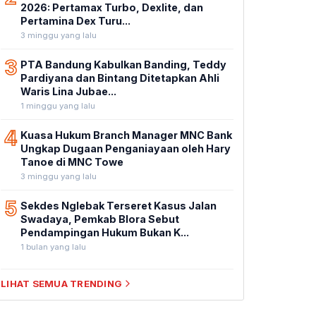
2026: Pertamax Turbo, Dexlite, dan
Pertamina Dex Turu...
3 minggu yang lalu
3
PTA Bandung Kabulkan Banding, Teddy
Pardiyana dan Bintang Ditetapkan Ahli
Waris Lina Jubae...
1 minggu yang lalu
4
Kuasa Hukum Branch Manager MNC Bank
Ungkap Dugaan Penganiayaan oleh Hary
Tanoe di MNC Towe
3 minggu yang lalu
5
Sekdes Nglebak Terseret Kasus Jalan
Swadaya, Pemkab Blora Sebut
Pendampingan Hukum Bukan K...
1 bulan yang lalu
LIHAT SEMUA TRENDING